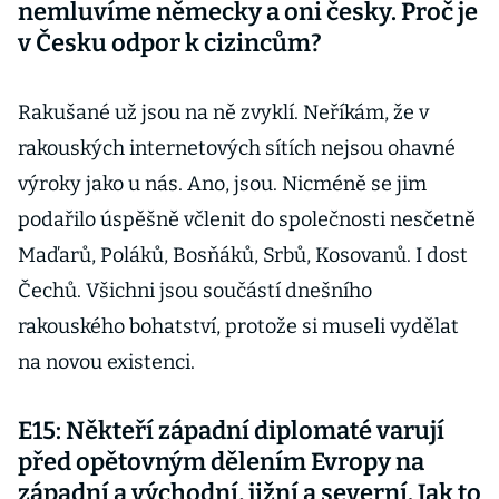
nemluvíme německy a oni česky. Proč je
v Česku odpor k cizincům?
Rakušané už jsou na ně zvyklí. Neříkám, že v
rakouských internetových sítích nejsou ohavné
výroky jako u nás. Ano, jsou. Nicméně se jim
podařilo úspěšně včlenit do společnosti nesčetně
Maďarů, Poláků, Bosňáků, Srbů, Kosovanů. I dost
Čechů. Všichni jsou součástí dnešního
rakouského bohatství, protože si museli vydělat
na novou existenci.
E15: Někteří západní diplomaté varují
před opětovným dělením Evropy na
západní a východní, jižní a severní. Jak to