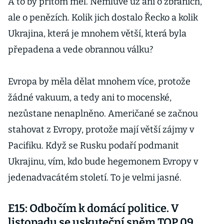
A to by přitom měl. Nemluvě už ani o zbraních,
ale o penězích. Kolik jich dostalo Řecko a kolik
Ukrajina, která je mnohem větší, která byla
přepadena a vede obrannou válku?
Evropa by měla dělat mnohem více, protože
žádné vakuum, a tedy ani to mocenské,
nezůstane nenaplněno. Američané se začnou
stahovat z Evropy, protože mají větší zájmy v
Pacifiku. Když se Rusku podaří podmanit
Ukrajinu, vím, kdo bude hegemonem Evropy v
jedenadvacátém století. To je velmi jasné.
E15: Odbočím k domácí politice. V
listopadu se uskuteční sněm TOP 09.