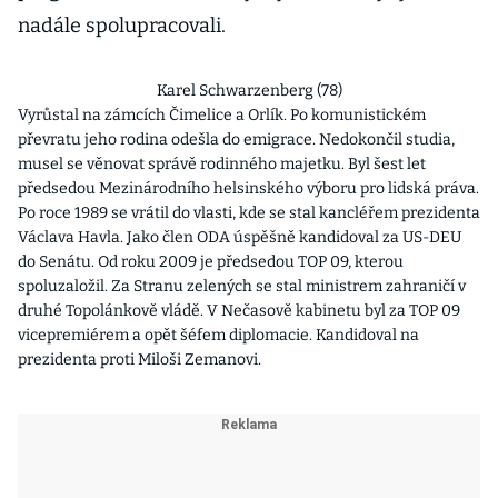
nadále spolupracovali.
Karel Schwarzenberg (78)
Vyrůstal na zámcích Čimelice a Orlík. Po komunistickém
převratu jeho rodina odešla do emigrace. Nedokončil studia,
musel se věnovat správě rodinného majetku. Byl šest let
předsedou Mezinárodního helsinského výboru pro lidská práva.
Po roce 1989 se vrátil do vlasti, kde se stal kancléřem prezidenta
Václava Havla. Jako člen ODA úspěšně kandidoval za US-DEU
do Senátu. Od roku 2009 je předsedou TOP 09, kterou
spoluzaložil. Za Stranu zelených se stal ministrem zahraničí v
druhé Topolánkově vládě. V Nečasově kabinetu byl za TOP 09
vicepremiérem a opět šéfem diplomacie. Kandidoval na
prezidenta proti Miloši Zemanovi.