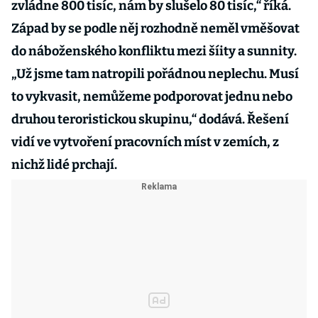
zvládne 800 tisíc, nám by slušelo 80 tisíc,“ říká.
Západ by se podle něj rozhodně neměl vměšovat
do náboženského konfliktu mezi šíity a sunnity.
„Už jsme tam natropili pořádnou neplechu. Musí
to vykvasit, nemůžeme podporovat jednu nebo
druhou teroristickou skupinu,“ dodává. Řešení
vidí ve vytvoření pracovních míst v zemích, z
nichž lidé prchají.