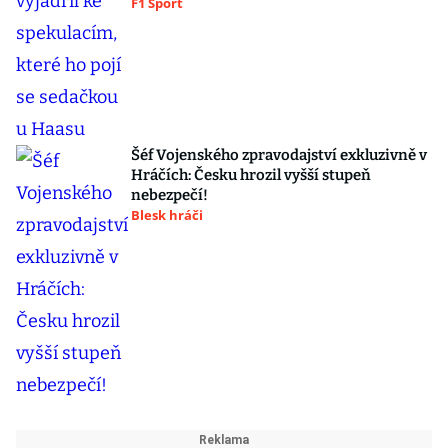
F1 Sport
Šéf Vojenského zpravodajství exkluzivně v
Hráčích: Česku hrozil vyšší stupeň
nebezpečí!
Blesk hráči