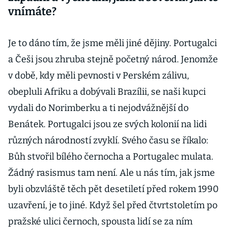
vnímáte?
Je to dáno tím, že jsme měli jiné dějiny. Portugalci
a Češi jsou zhruba stejně početný národ. Jenomže
v době, kdy měli pevnosti v Perském zálivu,
obepluli Afriku a dobývali Brazílii, se naši kupci
vydali do Norimberku a ti nejodvážnější do
Benátek. Portugalci jsou ze svých kolonií na lidi
různých národností zvyklí. Svého času se říkalo:
Bůh stvořil bílého černocha a Portugalec mulata.
Žádný rasismus tam není. Ale u nás tím, jak jsme
byli obzvláště těch pět desetiletí před rokem 1990
uzavření, je to jiné. Když šel před čtvrtstoletím po
pražské ulici černoch, spousta lidí se za ním