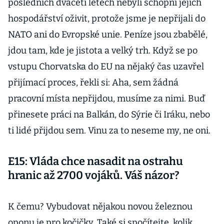
posledních dvaceti letech nebyli schopni jejich
hospodářství oživit, protože jsme je nepřijali do
NATO ani do Evropské unie. Peníze jsou zbabělé,
jdou tam, kde je jistota a velký trh. Když se po
vstupu Chorvatska do EU na nějaký čas uzavřel
přijímací proces, řekli si: Aha, sem žádná
pracovní místa nepřijdou, musíme za nimi. Buď
přinesete práci na Balkán, do Sýrie či Iráku, nebo
ti lidé přijdou sem. Vinu za to neseme my, ne oni.
E15: Vláda chce nasadit na ostrahu
hranic až 2700 vojáků. Váš názor?
K čemu? Vybudovat nějakou novou železnou
oponu je pro kočičky. Také si spočítejte, kolik