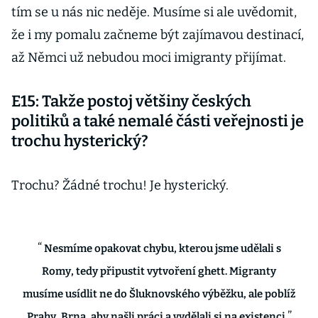
tím se u nás nic neděje. Musíme si ale uvědomit,
že i my pomalu začneme být zajímavou destinací,
až Němci už nebudou moci imigranty přijímat.
E15: Takže postoj většiny českých
politiků a také nemalé části veřejnosti je
trochu hysterický?
Trochu? Žádné trochu! Je hysterický.
Nesmíme opakovat chybu, kterou jsme udělali s
Romy, tedy připustit vytvoření ghett. Migranty
musíme usídlit ne do Šluknovského výběžku, ale poblíž
Prahy, Brna, aby našli práci a vydělali si na existenci