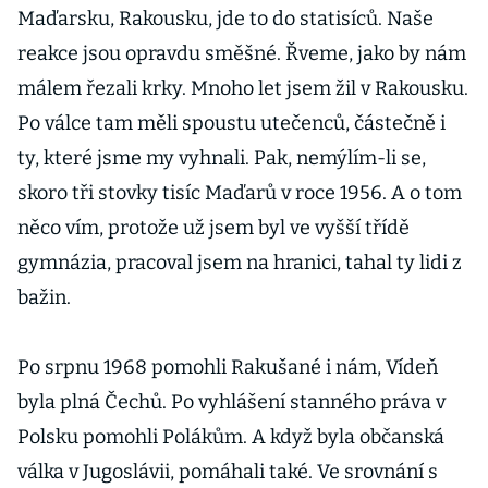
Maďarsku, Rakousku, jde to do statisíců. Naše
reakce jsou opravdu směšné. Řveme, jako by nám
málem řezali krky. Mnoho let jsem žil v Rakousku.
Po válce tam měli spoustu utečenců, částečně i
ty, které jsme my vyhnali. Pak, nemýlím-li se,
skoro tři stovky tisíc Maďarů v roce 1956. A o tom
něco vím, protože už jsem byl ve vyšší třídě
gymnázia, pracoval jsem na hranici, tahal ty lidi z
bažin.
Po srpnu 1968 pomohli Rakušané i nám, Vídeň
byla plná Čechů. Po vyhlášení stanného práva v
Polsku pomohli Polákům. A když byla občanská
válka v Jugoslávii, pomáhali také. Ve srovnání s