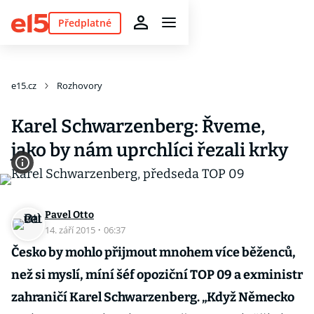
Předplatné
e15.cz
Rozhovory
Karel Schwarzenberg: Řveme,
jako by nám uprchlíci řezali krky
Pavel Otto
14. září 2015
·
06:37
Česko by mohlo přijmout mnohem více běženců,
než si myslí, míní šéf opoziční TOP 09 a exministr
zahraničí Karel Schwarzenberg. „Když Německo