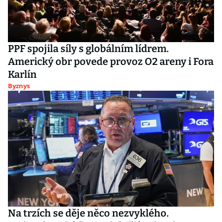
PPF spojila síly s globálním lídrem.
Americký obr povede provoz O2 areny i Fora
Karlín
Byznys
Na trzích se děje něco nezvyklého.