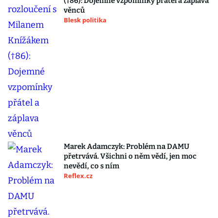
(†86): Dojemné vzpomínky přátel a záplava
věnců
Blesk politika
Marek Adamczyk: Problém na DAMU
přetrvává. Všichni o něm vědí, jen moc
nevědí, co s ním
Reflex.cz