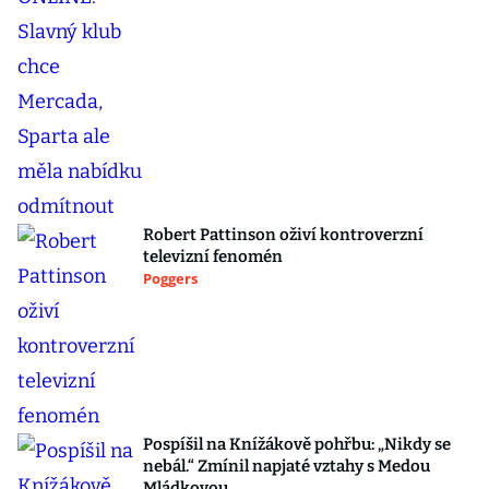
Robert Pattinson oživí kontroverzní
televizní fenomén
Poggers
Pospíšil na Knížákově pohřbu: „Nikdy se
nebál.“ Zmínil napjaté vztahy s Medou
Mládkovou