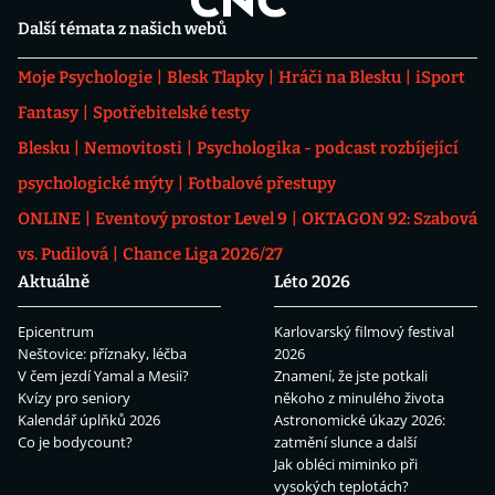
Další témata z našich webů
Moje Psychologie
Blesk Tlapky
Hráči na Blesku
iSport
Fantasy
Spotřebitelské testy
Blesku
Nemovitosti
Psychologika - podcast rozbíjející
psychologické mýty
Fotbalové přestupy
ONLINE
Eventový prostor Level 9
OKTAGON 92: Szabová
vs. Pudilová
Chance Liga 2026/27
Aktuálně
Léto 2026
Epicentrum
Karlovarský filmový festival
Neštovice: příznaky, léčba
2026
V čem jezdí Yamal a Mesii?
Znamení, že jste potkali
Kvízy pro seniory
někoho z minulého života
Kalendář úplňků 2026
Astronomické úkazy 2026:
Co je bodycount?
zatmění slunce a další
Jak obléci miminko při
vysokých teplotách?