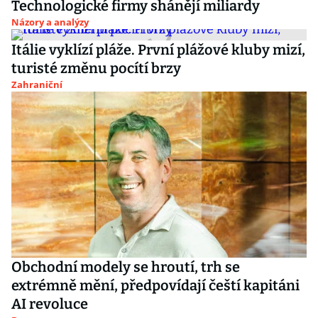
Technologické firmy shánějí miliardy
Názory a analýzy
Itálie vyklízí pláže. První plážové kluby mizí,
turisté změnu pocítí brzy
Zahraniční
Obchodní modely se hroutí, trh se
extrémně mění, předpovídají čeští kapitáni
AI revoluce