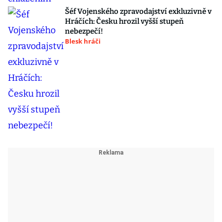
Šéf Vojenského zpravodajství exkluzivně v
Hráčích: Česku hrozil vyšší stupeň
nebezpečí!
Blesk hráči