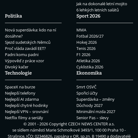
Jak na dokonalé letní mojito
6 lehkých letních salátů
Politika
Sport 2026
Nová superdávka: kdo na ní
MMA
dosáhne?
Fotbal 2026/27
Sjezd sudetských Němců
Hokej 2026
Proč vláda zavádí EET?
Tenis 2026
Padni komu padni
F1 2026
Výpověď z práce vzor
Atletika 2026
Divoký kačer
Cyklistika 2026
Technologie
Ekonomika
SpaceX na burze
Smrt OSVČ
Nejlepší telefony
Spořicí účty
Nejlepší AI zdarma
Superdávka – změny
Nejlepší chytré hodinky
Důchody 2027
Nejlepší VPN – srovnání
Minimální mzda 2027
Netflix filmy a seriály
Senior Pas – slevy
© 2001 - 2026 Copyright
CZECH NEWS CENTER a.s.
se sídlem náměstí Marie Schmolkové 3493/1, 100 00 Praha 10 -
Strašnice, IČO: 02346826, zapsána v OR, sp.zn. B 19490 a dodavatelé