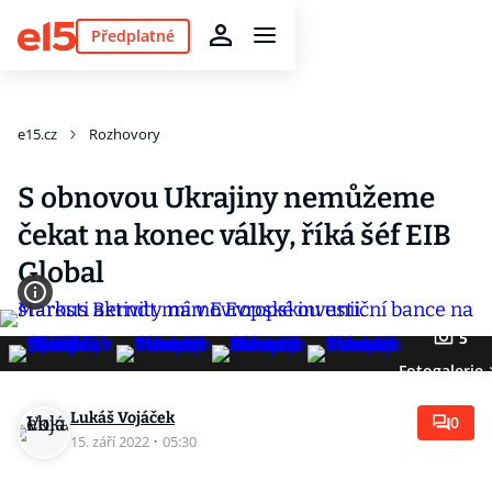
Předplatné
e15.cz
Rozhovory
S obnovou Ukrajiny nemůžeme
čekat na konec války, říká šéf EIB
Global
5
Fotogalerie
Lukáš Vojáček
0
15. září 2022
·
05:30