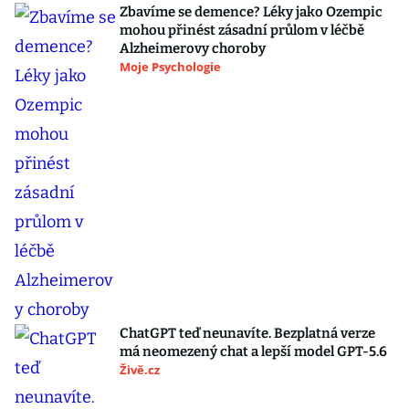
Zbavíme se demence? Léky jako Ozempic
mohou přinést zásadní průlom v léčbě
Alzheimerovy choroby
Moje Psychologie
ChatGPT teď neunavíte. Bezplatná verze
má neomezený chat a lepší model GPT-5.6
Živě.cz