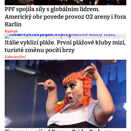
PPF spojila síly s globálním lídrem.
Americký obr povede provoz O2 areny i Fora
Karlín
Byznys
Itálie vyklízí pláže. První plážové kluby mizí,
turisté změnu pocítí brzy
Zahraniční