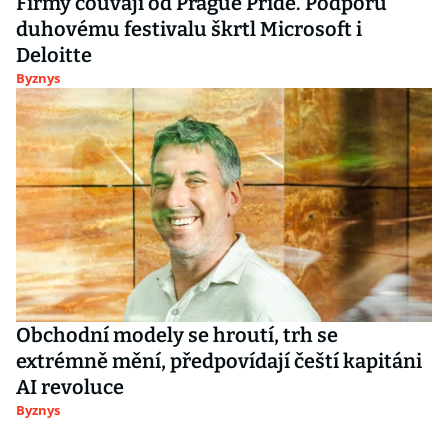
Firmy couvají od Prague Pride. Podporu
duhovému festivalu škrtl Microsoft i
Deloitte
Byznys
Obchodní modely se hroutí, trh se
extrémně mění, předpovídají čeští kapitáni
AI revoluce
Byznys