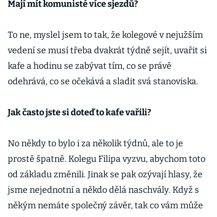
Mají mít komunisté více sjezdů?
To ne, myslel jsem to tak, že kolegové v nejužším
vedení se musí třeba dvakrát týdně sejít, uvařit si
kafe a hodinu se zabývat tím, co se právě
odehrává, co se očekává a sladit svá stanoviska.
Jak často jste si doteď to kafe vařili?
No někdy to bylo i za několik týdnů, ale to je
prostě špatně. Kolegu Filipa vyzvu, abychom toto
od základu změnili. Jinak se pak ozývají hlasy, že
jsme nejednotní a někdo dělá naschvály. Když s
někým nemáte společný závěr, tak co vám může