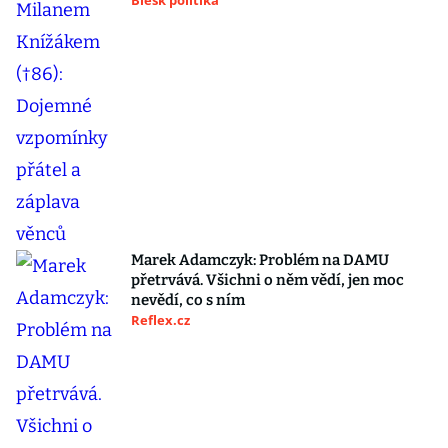
Blesk politika
Marek Adamczyk: Problém na DAMU
přetrvává. Všichni o něm vědí, jen moc
nevědí, co s ním
Reflex.cz