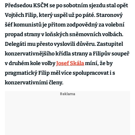
Předsedou KSČM se po sobotním sjezdu stal opět
Vojtěch Filip, který uspěl už po páté. Staronový
šéf komunistů je přitom zodpovědný za volební
propad strany v loňských sněmovních volbách.
Delegáti mu přesto vyslovili důvěru. Zastupitel
konzervativnějšího křídla strany a Filipův soupeř
v druhém kole volby
Josef Skála
míní, že by
pragmatický Filip měl více spolupracovat i s
konzervativními členy.