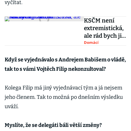
vyčítat.
KSČM není
extremistická,
ale rád bych ji
měl za
Domácí
demokraticko
u, kritizoval
Když se vyjednávalo s Andrejem Babišem o vládě,
komunisty
tak to s vámi Vojtěch Filip nekonzultoval?
Zeman
Kolega Filip má jiný vyjednávací tým a já nejsem
jeho členem. Tak to možná po dnešním výsledku
uváží.
Myslíte, že se delegáti báli větší změny?