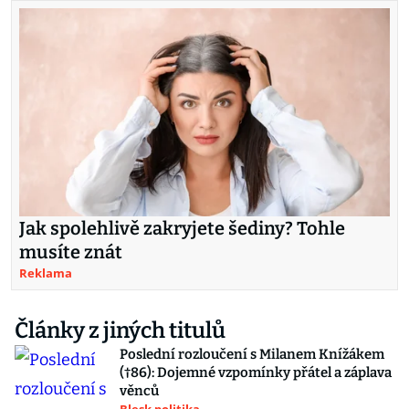
Jak spolehlivě zakryjete šediny? Tohle
musíte znát
Reklama
Články z jiných titulů
Poslední rozloučení s Milanem Knížákem
(†86): Dojemné vzpomínky přátel a záplava
věnců