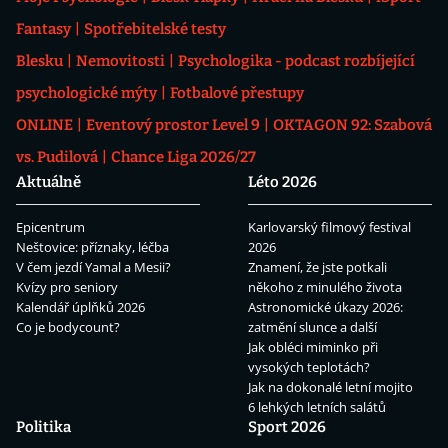
Fantasy
Spotřebitelské testy
Blesku
Nemovitosti
Psychologika - podcast rozbíjející
psychologické mýty
Fotbalové přestupy
ONLINE
Eventový prostor Level 9
OKTAGON 92: Szabová
vs. Pudilová
Chance Liga 2026/27
Aktuálně
Léto 2026
Epicentrum
Karlovarský filmový festival
Neštovice: příznaky, léčba
2026
V čem jezdí Yamal a Mesii?
Znamení, že jste potkali
Kvízy pro seniory
někoho z minulého života
Kalendář úplňků 2026
Astronomické úkazy 2026:
Co je bodycount?
zatmění slunce a další
Jak obléci miminko při
vysokých teplotách?
Jak na dokonalé letní mojito
6 lehkých letních salátů
Politika
Sport 2026