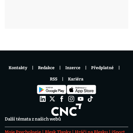
Kontakty
Redakce
Inzerce
Předplatné
RSS
Kariéra
Další témata z našich webů
Moje Psychologie
Blesk Tlapky
Hráči na Blesku
iSport