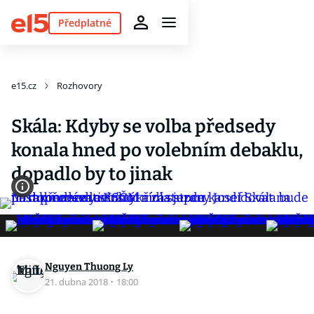
Předplatné
e15.cz
Rozhovory
Skála: Kdyby se volba předsedy
konala hned po volebním debaklu,
dopadlo by to jinak
Nguyen Thuong Ly
21. dubna 2018
·
18:00