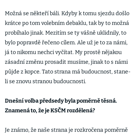
Možná se někteří báli. Kdyby k tomu sjezdu došlo
krátce po tom volebním debaklu, tak by to možná
probíhalo jinak. Mezitím se ty vášně uklidnily, to
bylo popravdě řečeno cílem. Ale už je to za námi,
já to nikomu nechci vyčítat. My prostě nějakou
zásadní změnu prosadit musíme, jinak to s námi
půjde z kopce. Tato strana má budoucnost, stane-
li se znovu stranou budoucnosti.
Dnešní volba předsedy byla poměrně těsná.
Znamená to, že je KSČM rozdělená?
Je známo, že naše strana je rozkročena poměrně