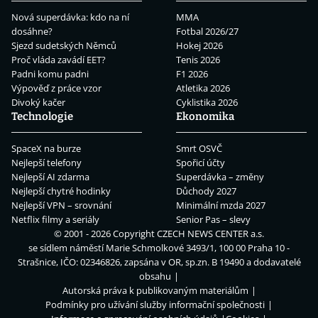
Nová superdávka: kdo na ní
MMA
dosáhne?
Fotbal 2026/27
Sjezd sudetských Němců
Hokej 2026
Proč vláda zavádí EET?
Tenis 2026
Padni komu padni
F1 2026
Výpověď z práce vzor
Atletika 2026
Divoký kačer
Cyklistika 2026
Technologie
Ekonomika
SpaceX na burze
Smrt OSVČ
Nejlepší telefony
Spořicí účty
Nejlepší AI zdarma
Superdávka – změny
Nejlepší chytré hodinky
Důchody 2027
Nejlepší VPN – srovnání
Minimální mzda 2027
Netflix filmy a seriály
Senior Pas – slevy
© 2001 - 2026 Copyright
CZECH NEWS CENTER a.s.
se sídlem náměstí Marie Schmolkové 3493/1, 100 00 Praha 10 -
Strašnice, IČO: 02346826, zapsána v OR, sp.zn. B 19490 a dodavatelé
obsahu
Autorská práva k publikovaným materiálům
Podmínky pro užívání služby informační společnosti