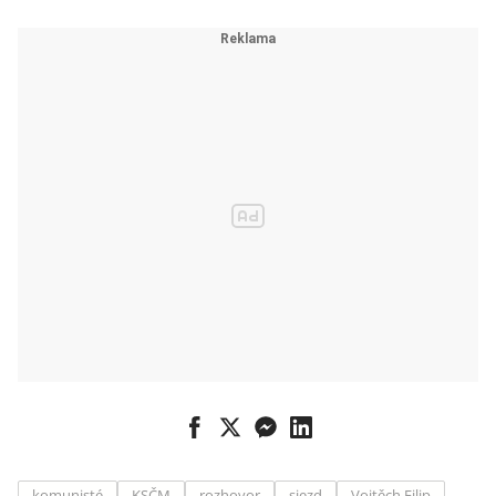
lidé proti
KSČM a
Zemanovi, na
místě
zasahovala
policie
komunisté
KSČM
rozhovor
sjezd
Vojtěch Filip