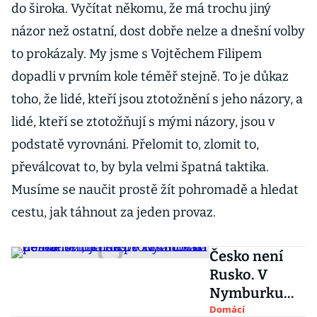
do široka. Vyčítat někomu, že má trochu jiný
názor než ostatní, dost dobře nelze a dnešní volby
to prokázaly. My jsme s Vojtěchem Filipem
dopadli v prvním kole téměř stejně. To je důkaz
toho, že lidé, kteří jsou ztotožnění s jeho názory, a
lidé, kteří se ztotožňují s mými názory, jsou v
podstatě vyrovnáni. Přelomit to, zlomit to,
převálcovat to, by byla velmi špatná taktika.
Musíme se naučit prostě žít pohromadě a hledat
cestu, jak táhnout za jeden provaz.
Česko není
Rusko. V
Nymburku
demonstrují
Domácí