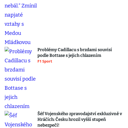
Problémy Cadillacu s brzdami souvisí
podle Bottase s jejich chlazením
F1 Sport
Šéf Vojenského zpravodajství exkluzivně v
Hráčích: Česku hrozil vyšší stupeň
nebezpečí!