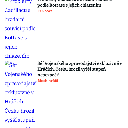
podle Bottase s jejich chlazením
F1 Sport
Šéf Vojenského zpravodajství exkluzivně v
Hráčích: Česku hrozil vyšší stupeň
nebezpečí!
Blesk hráči