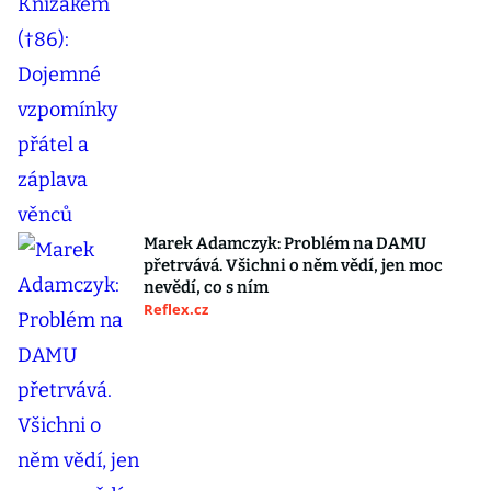
Marek Adamczyk: Problém na DAMU
přetrvává. Všichni o něm vědí, jen moc
nevědí, co s ním
Reflex.cz