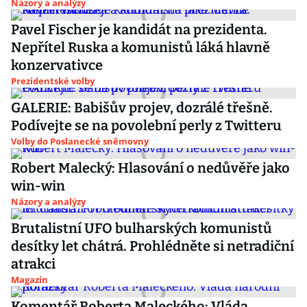
Názory a analýzy
Pavel Fischer je kandidát na prezidenta.
Nepřítel Ruska a komunistů láká hlavně
konzervativce
Prezidentské volby
GALERIE: Babišův projev, dozrálé třešně.
Podívejte se na povolební perly z Twitteru
Volby do Poslanecké sněmovny
Robert Malecký: Hlasování o nedůvěře jako
win-win
Názory a analýzy
Brutalistní UFO bulharských komunistů
desítky let chátrá. Prohlédněte si netradiční
atrakci
Magazín
Komentář Roberta Maleckého: Vláda