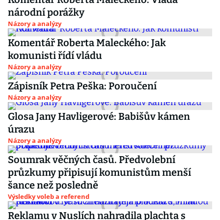
národní porážky
Názory a analýzy
Komentář Roberta Maleckého: Jak
komunisti řídí vládu
Názory a analýzy
Zápisník Petra Peška: Poroučení
Názory a analýzy
Glosa Jany Havligerové: Babišův kámen
úrazu
Názory a analýzy
Soumrak věčných časů. Předvolební
průzkumy připisují komunistům menší
šance než posledně
Výsledky voleb a referend
Reklamu v Nuslích nahradila plachta s