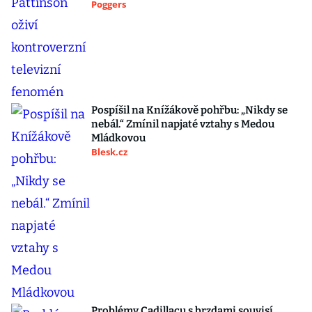
Poggers
Pospíšil na Knížákově pohřbu: „Nikdy se
nebál.“ Zmínil napjaté vztahy s Medou
Mládkovou
Blesk.cz
Problémy Cadillacu s brzdami souvisí