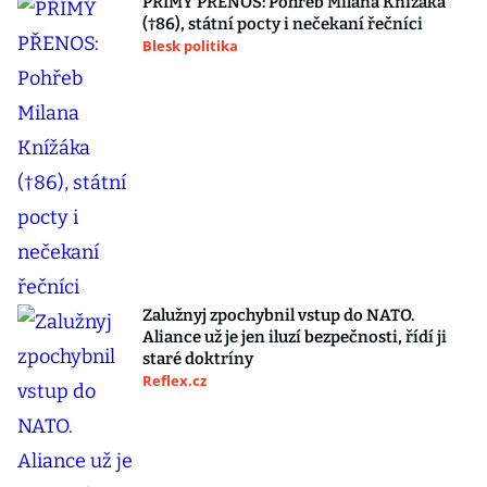
PŘÍMÝ PŘENOS: Pohřeb Milana Knížáka
(†86), státní pocty i nečekaní řečníci
Blesk politika
Zalužnyj zpochybnil vstup do NATO.
Aliance už je jen iluzí bezpečnosti, řídí ji
staré doktríny
Reflex.cz