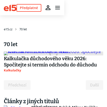
Předplatné
e15.cz
70 let
70 let
Kalkulačka důchodového věku 2026:
Spočítejte si termín odchodu do důchodu
Kalkulačky
Předchozí
Další
Články z jiných titulů