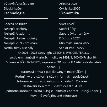
Výpověď z práce vzor
Atletika 2026
Divoký kačer
Cyklistika 2026
Technologie
Ekonomika
SpaceX na burze
Smrt OSVČ
Nejlepší telefony
Spořicí účty
Nejlepší AI zdarma
Superdávka – změny
Nejlepší chytré hodinky
Důchody 2027
Nejlepší VPN – srovnání
Minimální mzda 2027
Netflix filmy a seriály
Senior Pas – slevy
© 2001 - 2026 Copyright
CZECH NEWS CENTER a.s.
se sídlem náměstí Marie Schmolkové 3493/1, 100 00 Praha 10 -
Strašnice, IČO: 02346826, zapsána v OR, sp.zn. B 19490 a dodavatelé
obsahu
Autorská práva k publikovaným materiálům
Podmínky pro užívání služby informační společnosti
Informace o zpracování osobních údajů
Cookies
Nastavení soukromí
Vlastnická struktura
Jednotná kontaktní místa / Single Points of Contact
Etický kodex
Povinně zveřejňované informace