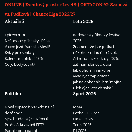
ONLINE
Eventový prostor Level 9
OKTAGON 92: Szabová
vs. Pudilová
Chance Liga 2026/27
Aktuálně
Léto 2026
Epicentrum
Karlovarský filmový festival
Neštovice: příznaky, léčba
2026
V čem jezdí Yamal a Mesii?
Znamení, že jste potkali
Kvízy pro seniory
někoho z minulého života
Kalendář úplňků 2026
Astronomické úkazy 2026:
Co je bodycount?
zatmění slunce a další
Jak obléci miminko při
vysokých teplotách?
Jak na dokonalé letní mojito
6 lehkých letních salátů
Politika
Sport 2026
Nová superdávka: kdo na ní
MMA
dosáhne?
Fotbal 2026/27
Sjezd sudetských Němců
Hokej 2026
Proč vláda zavádí EET?
Tenis 2026
Padni komu padni
F1 2026