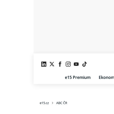
e15 Premium
Ekonom
e15.cz
ABC ČR