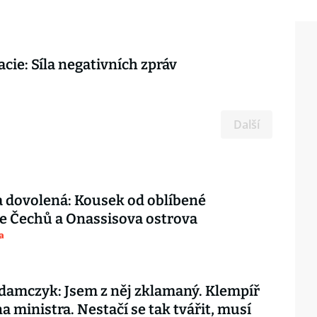
cie: Síla negativních zpráv
Další
 dovolená: Kousek od oblíbené
e Čechů a Onassisova ostrova
a
amczyk: Jsem z něj zklamaný. Klempíř
na ministra. Nestačí se tak tvářit, musí