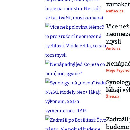
zamakat
Reflex.cz
Více než
neomezen
myslí
Auto.cz
Nenápadn
Moje Psycho
Synolog
lákají 
Živě.cz
Zadražil
budeme h