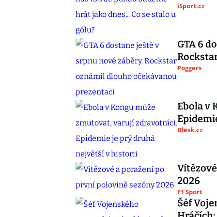
iSport.cz
GTA 6 do
Rocksta
Poggers
Ebola v 
Epidemie
Blesk.cz
Vítězové
2026
F1 Sport
Šéf Voje
Hráčích: