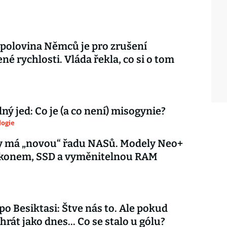
 polovina Němců je pro zrušení
é rychlosti. Vláda řekla, co si o tom
ý jed: Co je (a co není) misogynie?
logie
y má „novou“ řadu NASů. Modely Neo+
výkonem, SSD a vyměnitelnou RAM
 po Besiktasi: Štve nás to. Ale pokud
rát jako dnes... Co se stalo u gólu?