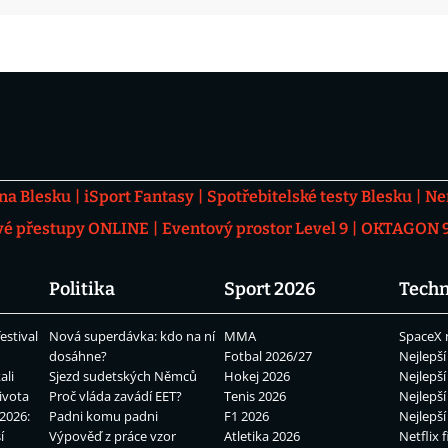
 na Blesku
iSport Fantasy
Spotřebitelské testy Blesku
Ne
vé přestupy ONLINE
Eventový prostor Level 9
OKTAGON 92
Politika
Sport 2026
Techn
estival
Nová superdávka: kdo na ní
MMA
SpaceX 
dosáhne?
Fotbal 2026/27
Nejlepší
ali
Sjezd sudetských Němců
Hokej 2026
Nejlepší
ivota
Proč vláda zavádí EET?
Tenis 2026
Nejlepší
2026:
Padni komu padni
F1 2026
Nejlepší
í
Výpověď z práce vzor
Atletika 2026
Netflix f