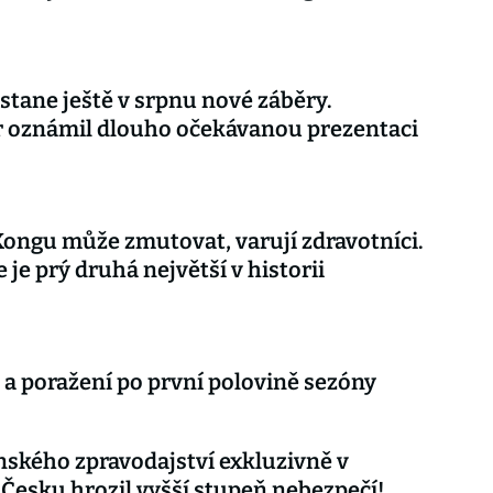
stane ještě v srpnu nové záběry.
r oznámil dlouho očekávanou prezentaci
Kongu může zmutovat, varují zdravotníci.
 je prý druhá největší v historii
 a poražení po první polovině sezóny
nského zpravodajství exkluzivně v
 Česku hrozil vyšší stupeň nebezpečí!