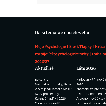
Další témata z našich webů
Moje Psychologie
Blesk Tlapky
Hráči
rozbíjející psychologické mýty
Fotbalo
2026/27
Aktuálně
Léto 2026
Epicentrum
Karlovarský filmový f
Neštovice: příznaky, léčba
2026
V čem jezdí Yamal a Mesii?
Znamení, že jste potk
Kvízy pro seniory
někoho z minulého ž
Kalendář úplňků 2026
Astronomické úkazy 
Co je bodycount?
zatmění slunce a dalš