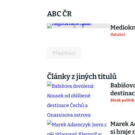
ABC ČR
Mediokra
Ostatní
Předchozí
Články z jiných titulů
Babišova
destinac
Blesk politik
Marek Ad
si hraje 