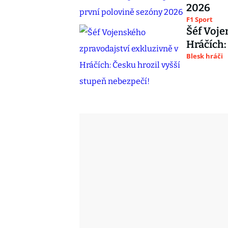
2026
F1 Sport
Šéf Voje
Hráčích:
Blesk hráči