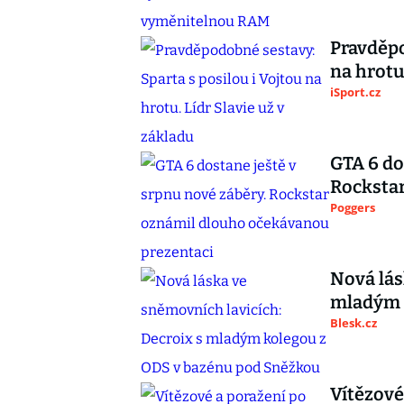
Pravděpo
na hrotu
iSport.cz
GTA 6 do
Rocksta
Poggers
Nová lás
mladým 
Blesk.cz
Vítězové