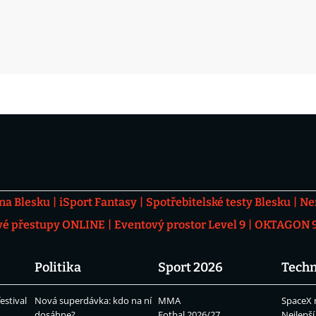
 na Blesku
iSport Fantasy
Spotřebitelské testy Blesku
Ne
vé přestupy ONLINE
Eventový prostor Level 9
OKTAGON 92
Politika
Sport 2026
Techn
estival
Nová superdávka: kdo na ní
MMA
SpaceX 
dosáhne?
Fotbal 2026/27
Nejlepší