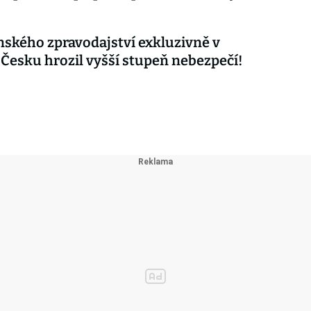
nského zpravodajství exkluzivně v
 Česku hrozil vyšší stupeň nebezpečí!