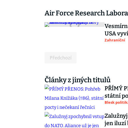
Air Force Research Labor
Vesmírn
USA vyví
Zahraniční
Předchozí
Články z jiných titulů
PŘÍMÝ PŘ
státní p
Blesk politik
Zalužnyj
jen iluzí