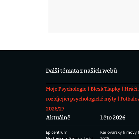
Další témata z našich webů
Moje Psychologie
Blesk Tlapky
Hráči
rozbíjející psychologické mýty
Fotbalo
2026/27
Aktuálně
Léto 2026
Epicentrum
Karlovarský filmový f
Neštovice: příznaky, léčba
2026