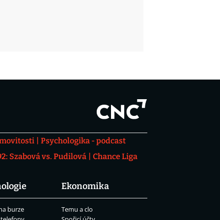
movitosti
Psychologika - podcast
: Szabová vs. Pudilová
Chance Liga
ologie
Ekonomika
na burze
Temu a clo
 telefony
Spořicí účty