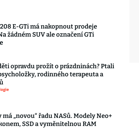
 208 E-GTi má nakopnout prodeje
Na žádném SUV ale označení GTi
e
děti opravdu prožít o prázdninách? Ptali
psycholožky, rodinného terapeuta a
ů
logie
y má „novou“ řadu NASů. Modely Neo+
výkonem, SSD a vyměnitelnou RAM