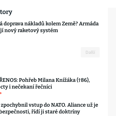
atory
á doprava nákladů kolem Země? Armáda
jí nový raketový systém
Další
ENOS: Pohřeb Milana Knížáka (†86),
octy i nečekaní řečníci
a
 zpochybnil vstup do NATO. Aliance už je
 bezpečnosti, řídí ji staré doktríny