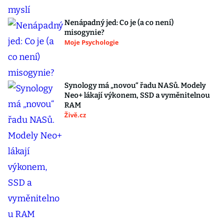
Nenápadný jed: Co je (a co není)
misogynie?
Moje Psychologie
Synology má „novou“ řadu NASů. Modely
Neo+ lákají výkonem, SSD a vyměnitelnou
RAM
Živě.cz