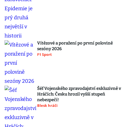
Vítězové a poražení po první polovině
sezóny 2026
F1 Sport
Šéf Vojenského zpravodajství exkluzivně v
Hráčích: Česku hrozil vyšší stupeň
nebezpečí!
Blesk hráči