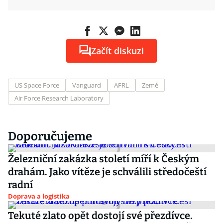
Začít diskuzi
US Space Force
Vanguard
AFRL
Země
Air Force Research Laboratory
Doporučujeme
Železniční zakázka století míří k Českým
drahám. Jako vítěze je schválili středočeští
radní
Doprava a logistika
Tekuté zlato opět dostojí své přezdívce.