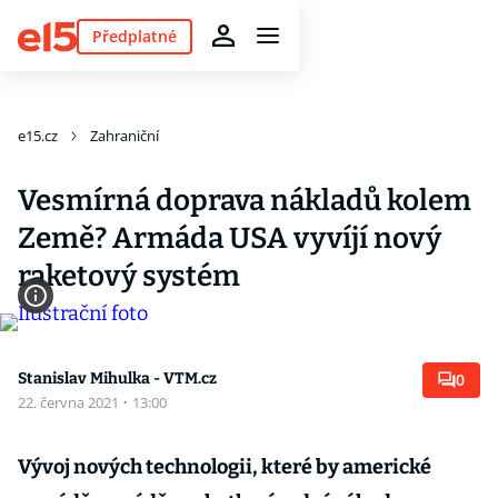
Předplatné
e15.cz
Zahraniční
Vesmírná doprava nákladů kolem
Země? Armáda USA vyvíjí nový
raketový systém
Stanislav Mihulka - VTM.cz
0
22. června 2021
·
13:00
Vývoj nových technologii, které by americké