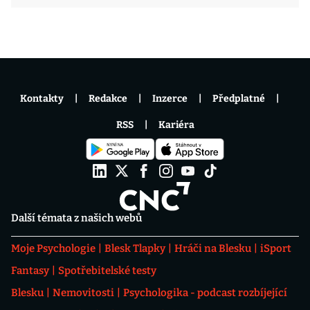
Kontakty
Redakce
Inzerce
Předplatné
RSS
Kariéra
Další témata z našich webů
Moje Psychologie
Blesk Tlapky
Hráči na Blesku
iSport
Fantasy
Spotřebitelské testy
Blesku
Nemovitosti
Psychologika - podcast rozbíjející