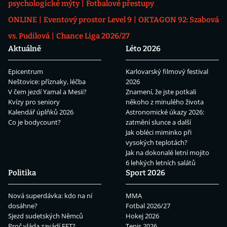
psychologické mýty
Fotbalové přestupy
ONLINE
Eventový prostor Level 9
OKTAGON 92: Szabová
vs. Pudilová
Chance Liga 2026/27
Aktuálně
Léto 2026
Epicentrum
Karlovarský filmový festival
Neštovice: příznaky, léčba
2026
V čem jezdí Yamal a Mesii?
Znamení, že jste potkali
Kvízy pro seniory
někoho z minulého života
Kalendář úplňků 2026
Astronomické úkazy 2026:
Co je bodycount?
zatmění slunce a další
Jak obléci miminko při
vysokých teplotách?
Jak na dokonalé letní mojito
6 lehkých letních salátů
Politika
Sport 2026
Nová superdávka: kdo na ní
MMA
dosáhne?
Fotbal 2026/27
Sjezd sudetských Němců
Hokej 2026
Proč vláda zavádí EET?
Tenis 2026