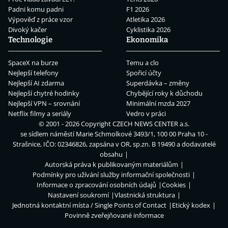
Padni komu padni
F1 2026
Výpověď z práce vzor
Atletika 2026
Divoký kačer
Cyklistika 2026
Technologie
Ekonomika
SpaceX na burze
Temu a clo
Nejlepší telefony
Spořicí účty
Nejlepší AI zdarma
Superdávka – změny
Nejlepší chytré hodinky
Chybějící roky k důchodu
Nejlepší VPN – srovnání
Minimální mzda 2027
Netflix filmy a seriály
Vedro v práci
© 2001 - 2026 Copyright
CZECH NEWS CENTER a.s.
se sídlem náměstí Marie Schmolkové 3493/1, 100 00 Praha 10 -
Strašnice, IČO: 02346826, zapsána v OR, sp.zn. B 19490 a dodavatelé
obsahu
Autorská práva k publikovaným materiálům
Podmínky pro užívání služby informační společnosti
Informace o zpracování osobních údajů
Cookies
Nastavení soukromí
Vlastnická struktura
Jednotná kontaktní místa / Single Points of Contact
Etický kodex
Povinně zveřejňované informace