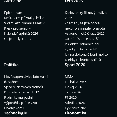
Aktuálně
Léto 2026
Epicentrum
Karlovarský filmový festival
Neštovice: příznaky, léčba
2026
V čem jezdí Yamal a Mesii?
Znamení, že jste potkali
Kvízy pro seniory
někoho z minulého života
Kalendář úplňků 2026
Astronomické úkazy 2026:
Co je bodycount?
zatmění slunce a další
Jak obléci miminko při
vysokých teplotách?
Jak na dokonalé letní mojito
6 lehkých letních salátů
Politika
Sport 2026
Nová superdávka: kdo na ní
MMA
dosáhne?
Fotbal 2026/27
Sjezd sudetských Němců
Hokej 2026
Proč vláda zavádí EET?
Tenis 2026
Padni komu padni
F1 2026
Výpověď z práce vzor
Atletika 2026
Divoký kačer
Cyklistika 2026
Technologie
Ekonomika