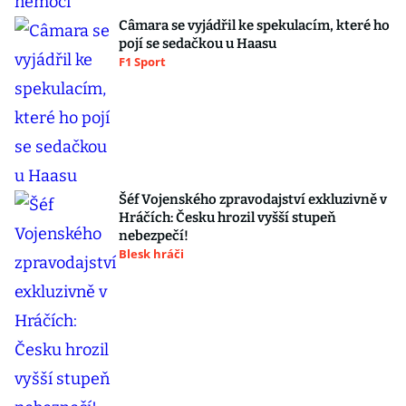
Câmara se vyjádřil ke spekulacím, které ho
pojí se sedačkou u Haasu
F1 Sport
Šéf Vojenského zpravodajství exkluzivně v
Hráčích: Česku hrozil vyšší stupeň
nebezpečí!
Blesk hráči