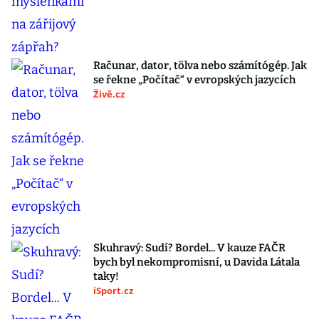
Računar, dator, tölva nebo számítógép. Jak
se řekne „Počítač“ v evropských jazycích
Živě.cz
Skuhravý: Sudí? Bordel... V kauze FAČR
bych byl nekompromisní, u Davida Látala
taky!
iSport.cz