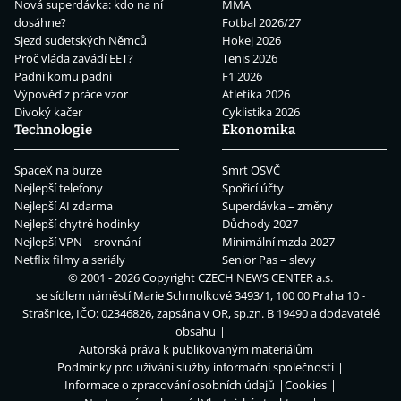
Nová superdávka: kdo na ní
MMA
dosáhne?
Fotbal 2026/27
Sjezd sudetských Němců
Hokej 2026
Proč vláda zavádí EET?
Tenis 2026
Padni komu padni
F1 2026
Výpověď z práce vzor
Atletika 2026
Divoký kačer
Cyklistika 2026
Technologie
Ekonomika
SpaceX na burze
Smrt OSVČ
Nejlepší telefony
Spořicí účty
Nejlepší AI zdarma
Superdávka – změny
Nejlepší chytré hodinky
Důchody 2027
Nejlepší VPN – srovnání
Minimální mzda 2027
Netflix filmy a seriály
Senior Pas – slevy
© 2001 - 2026 Copyright
CZECH NEWS CENTER a.s.
se sídlem náměstí Marie Schmolkové 3493/1, 100 00 Praha 10 -
Strašnice, IČO: 02346826, zapsána v OR, sp.zn. B 19490 a dodavatelé
obsahu
Autorská práva k publikovaným materiálům
Podmínky pro užívání služby informační společnosti
Informace o zpracování osobních údajů
Cookies