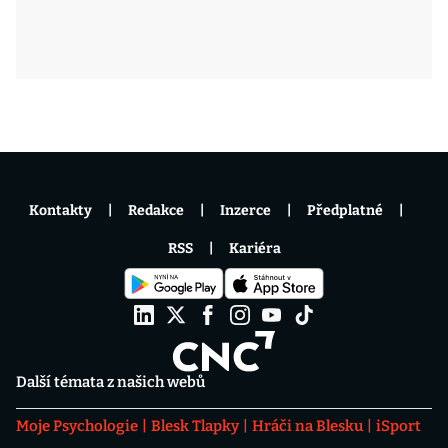
Kontakty
Redakce
Inzerce
Předplatné
RSS
Kariéra
Další témata z našich webů
Moje Psychologie
Blesk Tlapky
Hráči na Blesku
iSport