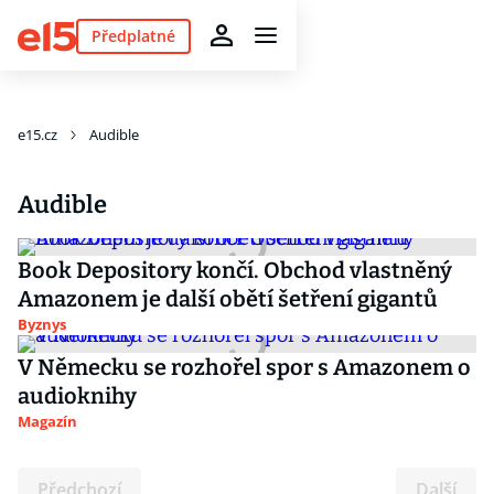
Předplatné
e15.cz
Audible
Audible
Book Depository končí. Obchod vlastněný
Amazonem je další obětí šetření gigantů
Byznys
V Německu se rozhořel spor s Amazonem o
audioknihy
Magazín
Předchozí
Další