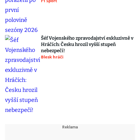
F1 Sport
Šéf Vojenského zpravodajství exkluzivně v
Hráčích: Česku hrozil vyšší stupeň
nebezpečí!
Blesk hráči