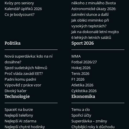
Kvízy pro seniory
někoho z minulého života
Kalendář úplňků 2026
Astronomické úkazy 2026:
Co je bodycount?
zatmění slunce a další
Jak obléci miminko při
vysokých teplotách?
Jak na dokonalé letní mojito
6 lehkých letních salátů
Politika
Sport 2026
Nová superdávka: kdo na ní
MMA
dosáhne?
Fotbal 2026/27
Sjezd sudetských Němců
Hokej 2026
Proč vláda zavádí EET?
Tenis 2026
Padni komu padni
F1 2026
Výpověď z práce vzor
Atletika 2026
Divoký kačer
Cyklistika 2026
Technologie
Ekonomika
SpaceX na burze
Temu a clo
Nejlepší telefony
Spořicí účty
Nejlepší AI zdarma
Superdávka – změny
Nejlepší chytré hodinky
Chybějící roky k důchodu