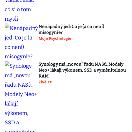
Nenápadný jed: Co je (a co není)
misogynie?
Moje Psychologie
Synology má „novou“ řadu NASů. Modely
Neo+ lákají výkonem, SSD a vyměnitelnou
RAM
Živě.cz