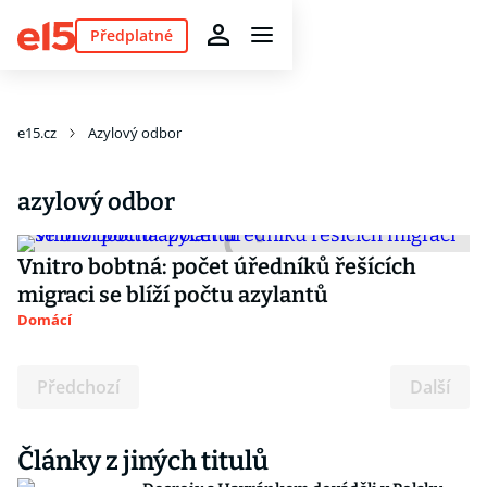
Předplatné
e15.cz
Azylový odbor
azylový odbor
Vnitro bobtná: počet úředníků řešících
migraci se blíží počtu azylantů
Domácí
Předchozí
Další
Články z jiných titulů