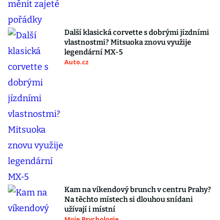
Další klasická corvette s dobrými jízdními
vlastnostmi? Mitsuoka znovu využije
legendární MX-5
Auto.cz
Kam na víkendový brunch v centru Prahy?
Na těchto místech si dlouhou snídani
užívají i místní
Moje Psychologie