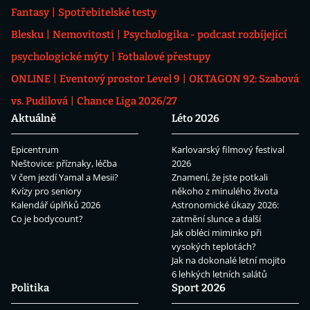
Fantasy
Spotřebitelské testy
Blesku
Nemovitosti
Psychologika - podcast rozbíjející
psychologické mýty
Fotbalové přestupy
ONLINE
Eventový prostor Level 9
OKTAGON 92: Szabová
vs. Pudilová
Chance Liga 2026/27
Aktuálně
Léto 2026
Epicentrum
Karlovarský filmový festival
Neštovice: příznaky, léčba
2026
V čem jezdí Yamal a Mesii?
Znamení, že jste potkali
Kvízy pro seniory
někoho z minulého života
Kalendář úplňků 2026
Astronomické úkazy 2026:
Co je bodycount?
zatmění slunce a další
Jak obléci miminko při
vysokých teplotách?
Jak na dokonalé letní mojito
6 lehkých letních salátů
Politika
Sport 2026