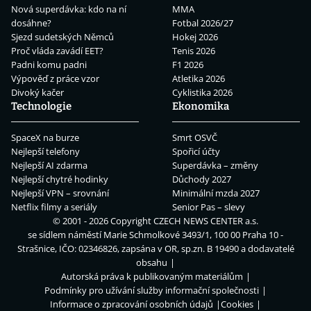
Nová superdávka: kdo na ní
MMA
dosáhne?
Fotbal 2026/27
Sjezd sudetských Němců
Hokej 2026
Proč vláda zavádí EET?
Tenis 2026
Padni komu padni
F1 2026
Výpověď z práce vzor
Atletika 2026
Divoký kačer
Cyklistika 2026
Technologie
Ekonomika
SpaceX na burze
Smrt OSVČ
Nejlepší telefony
Spořicí účty
Nejlepší AI zdarma
Superdávka – změny
Nejlepší chytré hodinky
Důchody 2027
Nejlepší VPN – srovnání
Minimální mzda 2027
Netflix filmy a seriály
Senior Pas – slevy
© 2001 - 2026 Copyright
CZECH NEWS CENTER a.s.
se sídlem náměstí Marie Schmolkové 3493/1, 100 00 Praha 10 -
Strašnice, IČO: 02346826, zapsána v OR, sp.zn. B 19490 a dodavatelé
obsahu
Autorská práva k publikovaným materiálům
Podmínky pro užívání služby informační společnosti
Informace o zpracování osobních údajů
Cookies