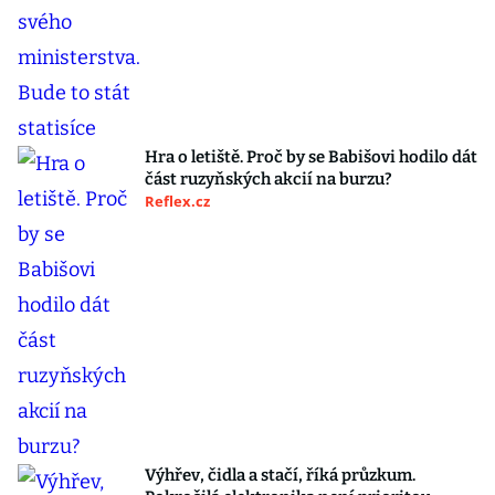
Hra o letiště. Proč by se Babišovi hodilo dát
část ruzyňských akcií na burzu?
Reflex.cz
Výhřev, čidla a stačí, říká průzkum.