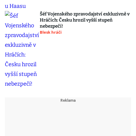
Šéf Vojenského zpravodajství exkluzivně v
Hráčích: Česku hrozil vyšší stupeň
nebezpečí!
Blesk hráči