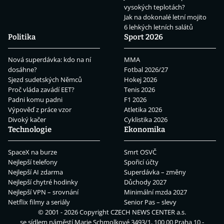
vysokých teplotách?
Jak na dokonalé letní mojito
6 lehkých letních salátů
Politika
Sport 2026
Nová superdávka: kdo na ní
MMA
dosáhne?
Fotbal 2026/27
Sjezd sudetských Němců
Hokej 2026
Proč vláda zavádí EET?
Tenis 2026
Padni komu padni
F1 2026
Výpověď z práce vzor
Atletika 2026
Divoký kačer
Cyklistika 2026
Technologie
Ekonomika
SpaceX na burze
Smrt OSVČ
Nejlepší telefony
Spořicí účty
Nejlepší AI zdarma
Superdávka – změny
Nejlepší chytré hodinky
Důchody 2027
Nejlepší VPN – srovnání
Minimální mzda 2027
Netflix filmy a seriály
Senior Pas – slevy
© 2001 - 2026 Copyright
CZECH NEWS CENTER a.s.
se sídlem náměstí Marie Schmolkové 3493/1, 100 00 Praha 10 -