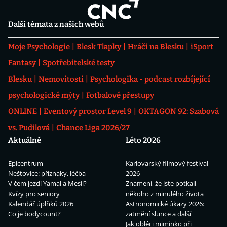
Další témata z našich webů
Moje Psychologie
Blesk Tlapky
Hráči na Blesku
iSport
Fantasy
Spotřebitelské testy
Blesku
Nemovitosti
Psychologika - podcast rozbíjející
psychologické mýty
Fotbalové přestupy
ONLINE
Eventový prostor Level 9
OKTAGON 92: Szabová
vs. Pudilová
Chance Liga 2026/27
Aktuálně
Léto 2026
Epicentrum
Karlovarský filmový festival
Neštovice: příznaky, léčba
2026
V čem jezdí Yamal a Mesii?
Znamení, že jste potkali
Kvízy pro seniory
někoho z minulého života
Kalendář úplňků 2026
Astronomické úkazy 2026:
Co je bodycount?
zatmění slunce a další
Jak obléci miminko při