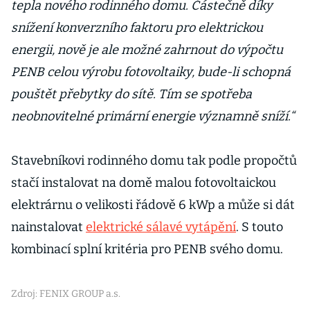
tepla nového rodinného domu. Částečně díky
snížení konverzního faktoru pro elektrickou
energii, nově je ale možné zahrnout do výpočtu
PENB celou výrobu fotovoltaiky, bude-li schopná
pouštět přebytky do sítě. Tím se spotřeba
neobnovitelné primární energie významně sníží.“
Stavebníkovi rodinného domu tak podle propočtů
stačí instalovat na domě malou fotovoltaickou
elektrárnu o velikosti řádově 6 kWp a může si dát
nainstalovat
elektrické sálavé vytápění
. S touto
kombinací splní kritéria pro PENB svého domu.
Zdroj: FENIX GROUP a.s.