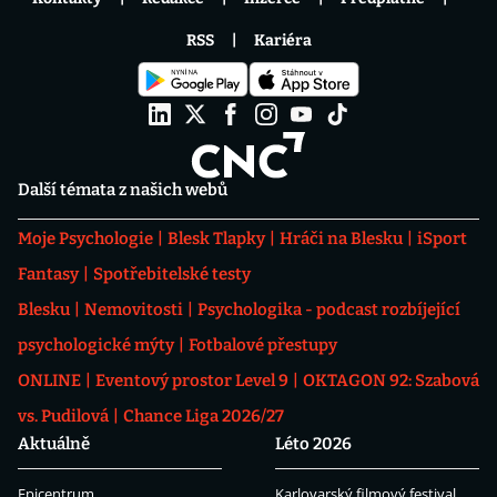
RSS
Kariéra
Další témata z našich webů
Moje Psychologie
Blesk Tlapky
Hráči na Blesku
iSport
Fantasy
Spotřebitelské testy
Blesku
Nemovitosti
Psychologika - podcast rozbíjející
psychologické mýty
Fotbalové přestupy
ONLINE
Eventový prostor Level 9
OKTAGON 92: Szabová
vs. Pudilová
Chance Liga 2026/27
Aktuálně
Léto 2026
Epicentrum
Karlovarský filmový festival