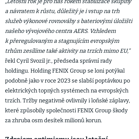
„Letošní rok je pro nás rokem stabilizace skupiny
a návratem k růstu, důležitý je i vstup na trh
služeb výkonové rovnováhy s bateriovými úložišti
našeho vývojového centra AERS. Vzhledem
k přeregulovaným a stagnujícím evropským
trhům zesílíme také aktivity na trzích mimo EU,“
řekl Cyril Svozil jr., předseda správní rady
holdingu. Holding FENIX Group se loni potýkal
podobně jako v roce 2023 se slabší poptávkou po
elektrických topných systémech na evropských
trzích. Tržby negativně ovlivnily i loňské záplavy,
které způsobily společnosti FENIX Group škody
za zhruba osm desítek milionů korun.