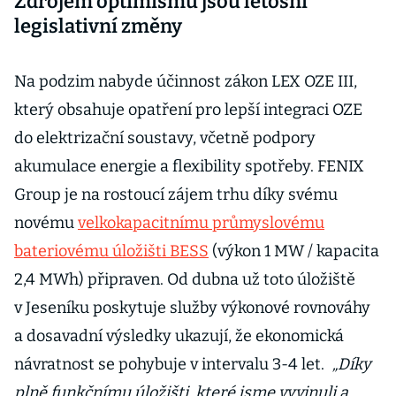
Zdrojem optimismu jsou letošní
legislativní změny
Na podzim nabyde účinnost zákon LEX OZE III,
který obsahuje opatření pro lepší integraci OZE
do elektrizační soustavy, včetně podpory
akumulace energie a flexibility spotřeby. FENIX
Group je na rostoucí zájem trhu díky svému
novému
velkokapacitnímu průmyslovému
bateriovému úložišti BESS
(výkon 1 MW / kapacita
2,4 MWh) připraven. Od dubna už toto úložiště
v Jeseníku poskytuje služby výkonové rovnováhy
a dosavadní výsledky ukazují, že ekonomická
návratnost se pohybuje v intervalu 3-4 let.
„Díky
plně funkčnímu úložišti, které jsme vyvinuli a