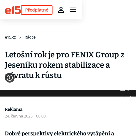
Předplatné
e15.cz
Rádce
Letošní rok je pro FENIX Group z
Jeseníku rokem stabilizace a
návratu k růstu
6
Fotogalerie
Reklama
24. června 2025
·
00:00
Dobré perspektivy elektrického vytápění a