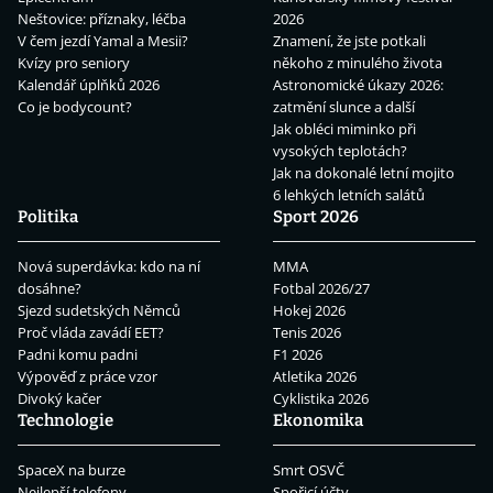
Neštovice: příznaky, léčba
2026
V čem jezdí Yamal a Mesii?
Znamení, že jste potkali
Kvízy pro seniory
někoho z minulého života
Kalendář úplňků 2026
Astronomické úkazy 2026:
Co je bodycount?
zatmění slunce a další
Jak obléci miminko při
vysokých teplotách?
Jak na dokonalé letní mojito
6 lehkých letních salátů
Politika
Sport 2026
Nová superdávka: kdo na ní
MMA
dosáhne?
Fotbal 2026/27
Sjezd sudetských Němců
Hokej 2026
Proč vláda zavádí EET?
Tenis 2026
Padni komu padni
F1 2026
Výpověď z práce vzor
Atletika 2026
Divoký kačer
Cyklistika 2026
Technologie
Ekonomika
SpaceX na burze
Smrt OSVČ
Nejlepší telefony
Spořicí účty