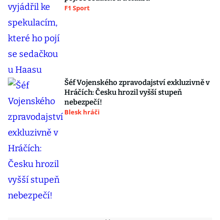
F1 Sport
Šéf Vojenského zpravodajství exkluzivně v
Hráčích: Česku hrozil vyšší stupeň
nebezpečí!
Blesk hráči