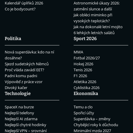
Kalendář úplňků 2026
Astronomické úkazy 2026:
Co je bodycount?
zatmění slunce a další
Jak obléci miminko při
vysokých teplotách?
Jak na dokonalé letní mojito
6 lehkých letních salátů
Politika
Sport 2026
Nová superdávka: kdo na ní
MMA
dosáhne?
Fotbal 2026/27
Sjezd sudetských Němců
Hokej 2026
Proč vláda zavádí EET?
Tenis 2026
Padni komu padni
F1 2026
Výpověď z práce vzor
Atletika 2026
Divoký kačer
Cyklistika 2026
Technologie
Ekonomika
SpaceX na burze
Temu a clo
Nejlepší telefony
Spořicí účty
Nejlepší AI zdarma
Superdávka – změny
Nejlepší chytré hodinky
Chybějící roky k důchodu
Nejlepší VPN – srovnání
Minimální mzda 2027