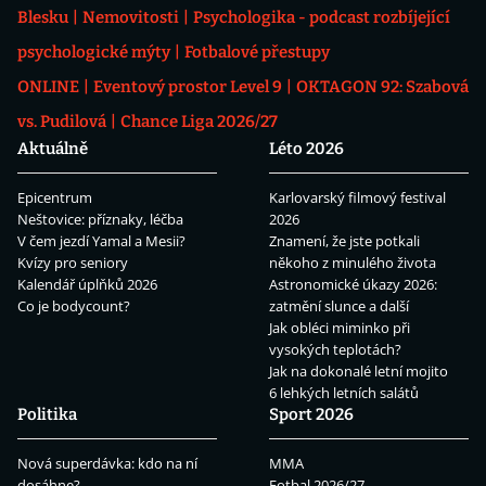
Blesku
Nemovitosti
Psychologika - podcast rozbíjející
psychologické mýty
Fotbalové přestupy
ONLINE
Eventový prostor Level 9
OKTAGON 92: Szabová
vs. Pudilová
Chance Liga 2026/27
Aktuálně
Léto 2026
Epicentrum
Karlovarský filmový festival
Neštovice: příznaky, léčba
2026
V čem jezdí Yamal a Mesii?
Znamení, že jste potkali
Kvízy pro seniory
někoho z minulého života
Kalendář úplňků 2026
Astronomické úkazy 2026:
Co je bodycount?
zatmění slunce a další
Jak obléci miminko při
vysokých teplotách?
Jak na dokonalé letní mojito
6 lehkých letních salátů
Politika
Sport 2026
Nová superdávka: kdo na ní
MMA
dosáhne?
Fotbal 2026/27