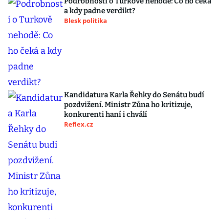
Podrobnosti o Turkově nehodě: Co ho čeká
a kdy padne verdikt?
Blesk politika
Kandidatura Karla Řehky do Senátu budí
pozdvižení. Ministr Zůna ho kritizuje,
konkurenti haní i chválí
Reflex.cz