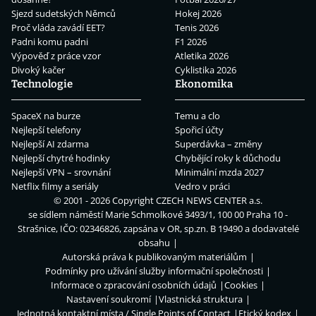
Sjezd sudetských Němců
Hokej 2026
Proč vláda zavádí EET?
Tenis 2026
Padni komu padni
F1 2026
Výpověď z práce vzor
Atletika 2026
Divoký kačer
Cyklistika 2026
Technologie
Ekonomika
SpaceX na burze
Temu a clo
Nejlepší telefony
Spořicí účty
Nejlepší AI zdarma
Superdávka – změny
Nejlepší chytré hodinky
Chybějící roky k důchodu
Nejlepší VPN – srovnání
Minimální mzda 2027
Netflix filmy a seriály
Vedro v práci
© 2001 - 2026 Copyright
CZECH NEWS CENTER a.s.
se sídlem náměstí Marie Schmolkové 3493/1, 100 00 Praha 10 -
Strašnice, IČO: 02346826, zapsána v OR, sp.zn. B 19490 a dodavatelé
obsahu
Autorská práva k publikovaným materiálům
Podmínky pro užívání služby informační společnosti
Informace o zpracování osobních údajů
Cookies
Nastavení soukromí
Vlastnická struktura
Jednotná kontaktní místa / Single Points of Contact
Etický kodex