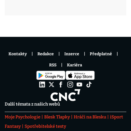
Kontakty
Redakce
Inzerce
Předplatné
RSS
Kariéra
Další témata z našich webů
Moje Psychologie
Blesk Tlapky
Hráči na Blesku
iSport
Fantasy
Spotřebitelské testy