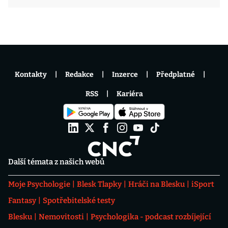
Kontakty
Redakce
Inzerce
Předplatné
RSS
Kariéra
Další témata z našich webů
Moje Psychologie
Blesk Tlapky
Hráči na Blesku
iSport
Fantasy
Spotřebitelské testy
Blesku
Nemovitosti
Psychologika - podcast rozbíjející