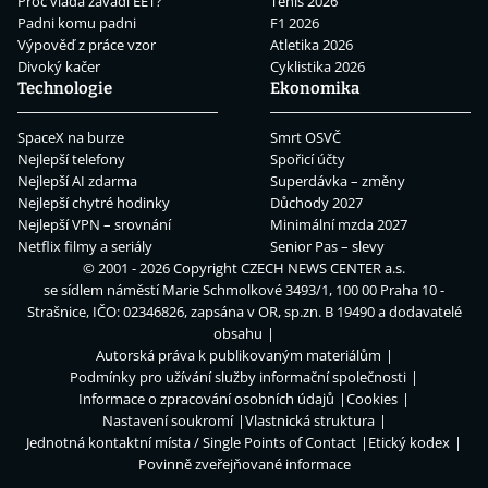
Proč vláda zavádí EET?
Tenis 2026
Padni komu padni
F1 2026
Výpověď z práce vzor
Atletika 2026
Divoký kačer
Cyklistika 2026
Technologie
Ekonomika
SpaceX na burze
Smrt OSVČ
Nejlepší telefony
Spořicí účty
Nejlepší AI zdarma
Superdávka – změny
Nejlepší chytré hodinky
Důchody 2027
Nejlepší VPN – srovnání
Minimální mzda 2027
Netflix filmy a seriály
Senior Pas – slevy
© 2001 - 2026 Copyright
CZECH NEWS CENTER a.s.
se sídlem náměstí Marie Schmolkové 3493/1, 100 00 Praha 10 -
Strašnice, IČO: 02346826, zapsána v OR, sp.zn. B 19490 a dodavatelé
obsahu
Autorská práva k publikovaným materiálům
Podmínky pro užívání služby informační společnosti
Informace o zpracování osobních údajů
Cookies
Nastavení soukromí
Vlastnická struktura
Jednotná kontaktní místa / Single Points of Contact
Etický kodex
Povinně zveřejňované informace