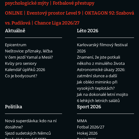
psychologické mýty
Fotbalové přestupy
ONLINE
Eventový prostor Level 9
OKTAGON 92: Szabová
vs. Pudilová
Chance Liga 2026/27
Aktuálně
Léto 2026
Epicentrum
Karlovarský filmový festival
Neštovice: příznaky, léčba
2026
V čem jezdí Yamal a Mesii?
Znamení, že jste potkali
Kvízy pro seniory
někoho z minulého života
Kalendář úplňků 2026
Astronomické úkazy 2026:
Co je bodycount?
zatmění slunce a další
Jak obléci miminko při
vysokých teplotách?
Jak na dokonalé letní mojito
6 lehkých letních salátů
Politika
Sport 2026
Nová superdávka: kdo na ní
MMA
dosáhne?
Fotbal 2026/27
Sjezd sudetských Němců
Hokej 2026