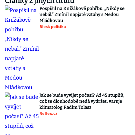
Články z jiných titulů
Pospíšil na Knížákově pohřbu: „Nikdy se
nebál.“ Zmínil napjaté vztahy s Medou
Mládkovou
Blesk politika
Jak se bude vyvíjet počasí? Až 45 stupňů,
což se dlouhodobě nedá vydržet, varuje
klimatolog Radim Tolasz
Reflex.cz