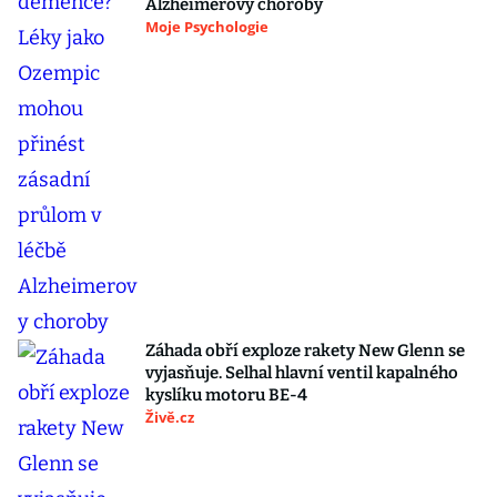
Alzheimerovy choroby
Moje Psychologie
Záhada obří exploze rakety New Glenn se
vyjasňuje. Selhal hlavní ventil kapalného
kyslíku motoru BE-4
Živě.cz