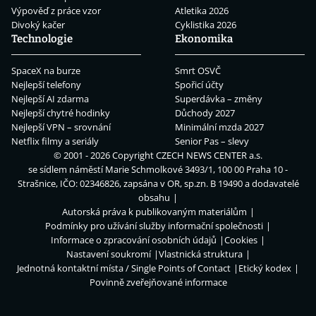
Výpověď z práce vzor
Atletika 2026
Divoký kačer
Cyklistika 2026
Technologie
Ekonomika
SpaceX na burze
Smrt OSVČ
Nejlepší telefony
Spořicí účty
Nejlepší AI zdarma
Superdávka – změny
Nejlepší chytré hodinky
Důchody 2027
Nejlepší VPN – srovnání
Minimální mzda 2027
Netflix filmy a seriály
Senior Pas – slevy
© 2001 - 2026 Copyright
CZECH NEWS CENTER a.s.
se sídlem náměstí Marie Schmolkové 3493/1, 100 00 Praha 10 -
Strašnice, IČO: 02346826, zapsána v OR, sp.zn. B 19490 a dodavatelé
obsahu
Autorská práva k publikovaným materiálům
Podmínky pro užívání služby informační společnosti
Informace o zpracování osobních údajů
Cookies
Nastavení soukromí
Vlastnická struktura
Jednotná kontaktní místa / Single Points of Contact
Etický kodex
Povinně zveřejňované informace