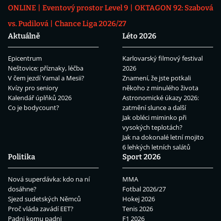
ONLINE
Eventový prostor Level 9
OKTAGON 92: Szabová
vs. Pudilová
Chance Liga 2026/27
Aktuálně
Léto 2026
Epicentrum
Karlovarský filmový festival
Neštovice: příznaky, léčba
2026
V čem jezdí Yamal a Mesii?
Znamení, že jste potkali
Kvízy pro seniory
někoho z minulého života
Kalendář úplňků 2026
Astronomické úkazy 2026:
Co je bodycount?
zatmění slunce a další
Jak obléci miminko při
vysokých teplotách?
Jak na dokonalé letní mojito
6 lehkých letních salátů
Politika
Sport 2026
Nová superdávka: kdo na ní
MMA
dosáhne?
Fotbal 2026/27
Sjezd sudetských Němců
Hokej 2026
Proč vláda zavádí EET?
Tenis 2026
Padni komu padni
F1 2026