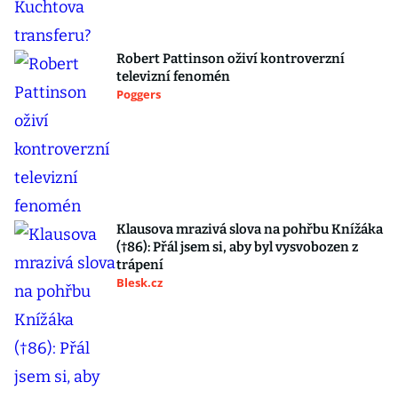
Robert Pattinson oživí kontroverzní
televizní fenomén
Poggers
Klausova mrazivá slova na pohřbu Knížáka
(†86): Přál jsem si, aby byl vysvobozen z
trápení
Blesk.cz