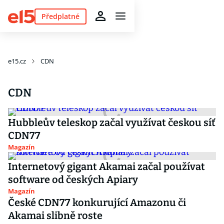
Předplatné
e15.cz
CDN
CDN
Hubbleův teleskop začal využívat českou síť
CDN77
Magazín
Internetový gigant Akamai začal používat
software od českých Apiary
Magazín
České CDN77 konkurující Amazonu či
Akamai slibně roste