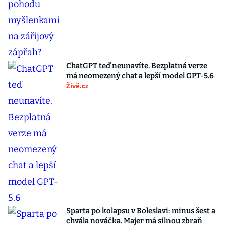
ChatGPT teď neunavíte. Bezplatná verze
má neomezený chat a lepší model GPT-5.6
Živě.cz
Sparta po kolapsu v Boleslavi: minus šest a
chvála nováčka. Majer má silnou zbraň