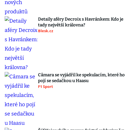
Detaily aféry Decroix s Havránkem: Kdo je
tady největší královna?
Blesk.cz
Câmara se vyjádřil ke spekulacím, které ho
pojí se sedačkou u Haasu
F1 Sport