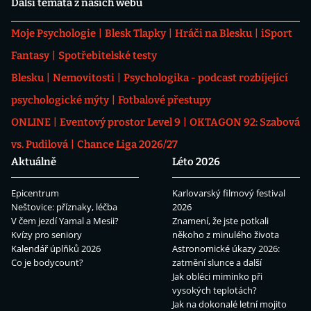
Další témata z našich webů
Moje Psychologie
Blesk Tlapky
Hráči na Blesku
iSport
Fantasy
Spotřebitelské testy
Blesku
Nemovitosti
Psychologika - podcast rozbíjející
psychologické mýty
Fotbalové přestupy
ONLINE
Eventový prostor Level 9
OKTAGON 92: Szabová
vs. Pudilová
Chance Liga 2026/27
Aktuálně
Léto 2026
Epicentrum
Karlovarský filmový festival
Neštovice: příznaky, léčba
2026
V čem jezdí Yamal a Mesii?
Znamení, že jste potkali
Kvízy pro seniory
někoho z minulého života
Kalendář úplňků 2026
Astronomické úkazy 2026:
Co je bodycount?
zatmění slunce a další
Jak obléci miminko při
vysokých teplotách?
Jak na dokonalé letní mojito