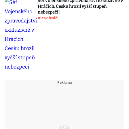
Šéf Vojenského zpravodajství exkluzivně v
Hráčích: Česku hrozil vyšší stupeň
nebezpečí!
Blesk hráči