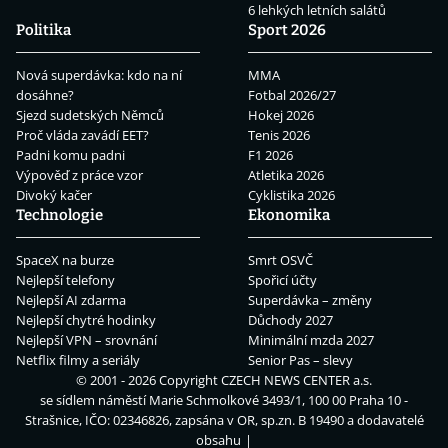
6 lehkých letních salátů
Politika
Sport 2026
Nová superdávka: kdo na ní
MMA
dosáhne?
Fotbal 2026/27
Sjezd sudetských Němců
Hokej 2026
Proč vláda zavádí EET?
Tenis 2026
Padni komu padni
F1 2026
Výpověď z práce vzor
Atletika 2026
Divoký kačer
Cyklistika 2026
Technologie
Ekonomika
SpaceX na burze
Smrt OSVČ
Nejlepší telefony
Spořicí účty
Nejlepší AI zdarma
Superdávka – změny
Nejlepší chytré hodinky
Důchody 2027
Nejlepší VPN – srovnání
Minimální mzda 2027
Netflix filmy a seriály
Senior Pas – slevy
© 2001 - 2026 Copyright
CZECH NEWS CENTER a.s.
se sídlem náměstí Marie Schmolkové 3493/1, 100 00 Praha 10 -
Strašnice, IČO: 02346826, zapsána v OR, sp.zn. B 19490 a dodavatelé
obsahu