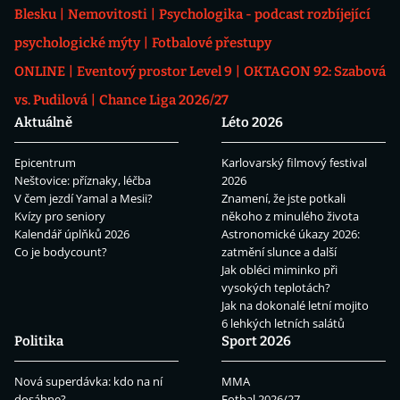
Blesku
Nemovitosti
Psychologika - podcast rozbíjející
psychologické mýty
Fotbalové přestupy
ONLINE
Eventový prostor Level 9
OKTAGON 92: Szabová
vs. Pudilová
Chance Liga 2026/27
Aktuálně
Léto 2026
Epicentrum
Karlovarský filmový festival
Neštovice: příznaky, léčba
2026
V čem jezdí Yamal a Mesii?
Znamení, že jste potkali
Kvízy pro seniory
někoho z minulého života
Kalendář úplňků 2026
Astronomické úkazy 2026:
Co je bodycount?
zatmění slunce a další
Jak obléci miminko při
vysokých teplotách?
Jak na dokonalé letní mojito
6 lehkých letních salátů
Politika
Sport 2026
Nová superdávka: kdo na ní
MMA
dosáhne?
Fotbal 2026/27