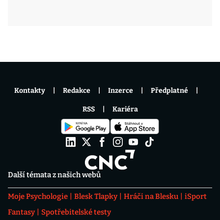
Kontakty
Redakce
Inzerce
Předplatné
RSS
Kariéra
Další témata z našich webů
Moje Psychologie
Blesk Tlapky
Hráči na Blesku
iSport
Fantasy
Spotřebitelské testy