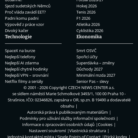
Sjezd sudetských Němců
Hokej 2026
Proč vláda zavádí EET?
Tenis 2026
Padni komu padni
F1 2026
Výpověď z práce vzor
Atletika 2026
Divoký kačer
Cyklistika 2026
Technologie
Ekonomika
SpaceX na burze
Smrt OSVČ
Nejlepší telefony
Spořicí účty
Nejlepší AI zdarma
Superdávka – změny
Nejlepší chytré hodinky
Důchody 2027
Nejlepší VPN – srovnání
Minimální mzda 2027
Netflix filmy a seriály
Senior Pas – slevy
© 2001 - 2026 Copyright
CZECH NEWS CENTER a.s.
se sídlem náměstí Marie Schmolkové 3493/1, 100 00 Praha 10 -
Strašnice, IČO: 02346826, zapsána v OR, sp.zn. B 19490 a dodavatelé
obsahu
Autorská práva k publikovaným materiálům
Podmínky pro užívání služby informační společnosti
Informace o zpracování osobních údajů
Cookies
Nastavení soukromí
Vlastnická struktura
Jednotná kontaktní místa / Single Points of Contact
Etický kodex