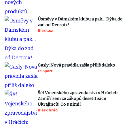
Úsměvy v Dámském klubu a pak… Dýka do
zad od Decroix!
Blesk.cz
Gasly: Nová pravidla zašla příliš daleko
F1 Sport
Šéf Vojenského zpravodajství v Hráčích:
Zamíří sem ze zákopů desetitisíce
Ukrajinců! Co s nimi?
Blesk hráči