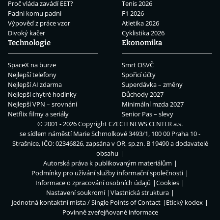
Proč vláda zavádí EET?
Tenis 2026
Padni komu padni
F1 2026
Výpověď z práce vzor
Atletika 2026
Divoký kačer
Cyklistika 2026
Technologie
Ekonomika
SpaceX na burze
Smrt OSVČ
Nejlepší telefony
Spořicí účty
Nejlepší AI zdarma
Superdávka – změny
Nejlepší chytré hodinky
Důchody 2027
Nejlepší VPN – srovnání
Minimální mzda 2027
Netflix filmy a seriály
Senior Pas – slevy
© 2001 - 2026 Copyright
CZECH NEWS CENTER a.s.
se sídlem náměstí Marie Schmolkové 3493/1, 100 00 Praha 10 -
Strašnice, IČO: 02346826, zapsána v OR, sp.zn. B 19490 a dodavatelé
obsahu
Autorská práva k publikovaným materiálům
Podmínky pro užívání služby informační společnosti
Informace o zpracování osobních údajů
Cookies
Nastavení soukromí
Vlastnická struktura
Jednotná kontaktní místa / Single Points of Contact
Etický kodex
Povinně zveřejňované informace