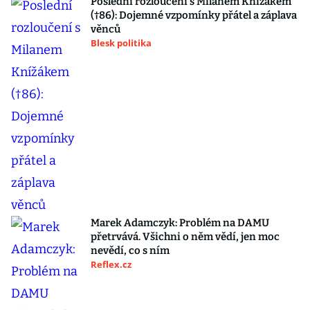
Poslední rozloučení s Milanem Knížákem
(†86): Dojemné vzpomínky přátel a záplava
věnců
Blesk politika
Marek Adamczyk: Problém na DAMU
přetrvává. Všichni o něm vědí, jen moc
nevědí, co s ním
Reflex.cz