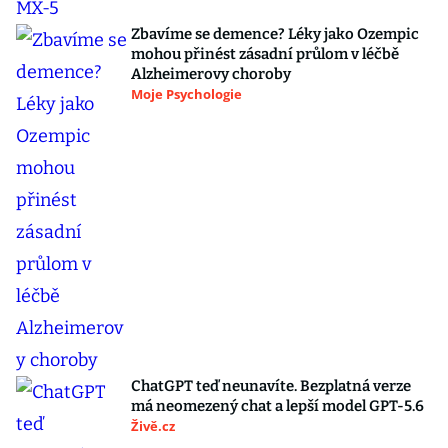
Zbavíme se demence? Léky jako Ozempic
mohou přinést zásadní průlom v léčbě
Alzheimerovy choroby
Moje Psychologie
ChatGPT teď neunavíte. Bezplatná verze
má neomezený chat a lepší model GPT-5.6
Živě.cz