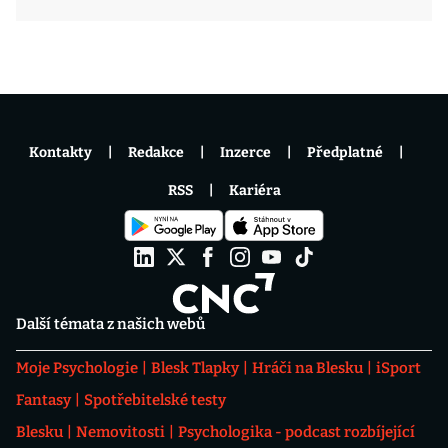
Kontakty
Redakce
Inzerce
Předplatné
RSS
Kariéra
Další témata z našich webů
Moje Psychologie
Blesk Tlapky
Hráči na Blesku
iSport
Fantasy
Spotřebitelské testy
Blesku
Nemovitosti
Psychologika - podcast rozbíjející