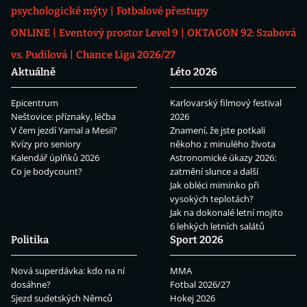
psychologické mýty
Fotbalové přestupy
ONLINE
Eventový prostor Level 9
OKTAGON 92: Szabová
vs. Pudilová
Chance Liga 2026/27
Aktuálně
Léto 2026
Epicentrum
Karlovarský filmový festival
Neštovice: příznaky, léčba
2026
V čem jezdí Yamal a Mesii?
Znamení, že jste potkali
Kvízy pro seniory
někoho z minulého života
Kalendář úplňků 2026
Astronomické úkazy 2026:
Co je bodycount?
zatmění slunce a další
Jak obléci miminko při
vysokých teplotách?
Jak na dokonalé letní mojito
6 lehkých letních salátů
Politika
Sport 2026
Nová superdávka: kdo na ní
MMA
dosáhne?
Fotbal 2026/27
Sjezd sudetských Němců
Hokej 2026