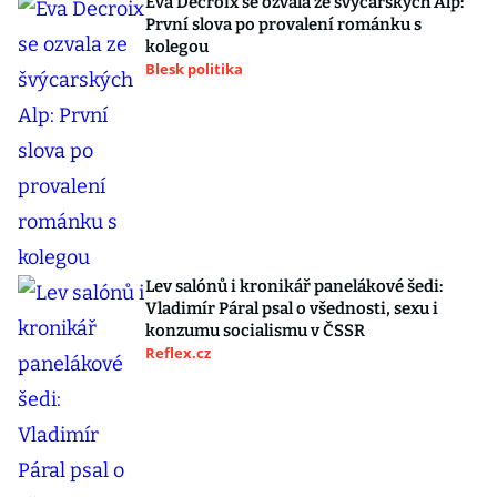
Eva Decroix se ozvala ze švýcarských Alp:
První slova po provalení románku s
kolegou
Blesk politika
Lev salónů i kronikář panelákové šedi:
Vladimír Páral psal o všednosti, sexu i
konzumu socialismu v ČSSR
Reflex.cz