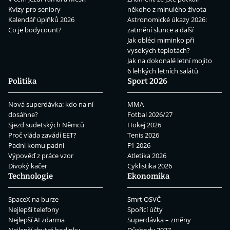
Kvízy pro seniory
někoho z minulého života
Kalendář úplňků 2026
Astronomické úkazy 2026:
Co je bodycount?
zatmění slunce a další
Jak obléci miminko při
vysokých teplotách?
Jak na dokonalé letní mojito
6 lehkých letních salátů
Politika
Sport 2026
Nová superdávka: kdo na ní
MMA
dosáhne?
Fotbal 2026/27
Sjezd sudetských Němců
Hokej 2026
Proč vláda zavádí EET?
Tenis 2026
Padni komu padni
F1 2026
Výpověď z práce vzor
Atletika 2026
Divoký kačer
Cyklistika 2026
Technologie
Ekonomika
SpaceX na burze
Smrt OSVČ
Nejlepší telefony
Spořicí účty
Nejlepší AI zdarma
Superdávka – změny