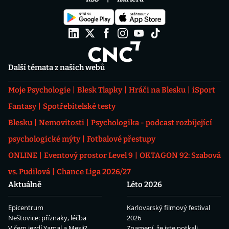
Další témata z našich webů
Moje Psychologie
Blesk Tlapky
Hráči na Blesku
iSport
Fantasy
Spotřebitelské testy
Blesku
Nemovitosti
Psychologika - podcast rozbíjející
psychologické mýty
Fotbalové přestupy
ONLINE
Eventový prostor Level 9
OKTAGON 92: Szabová
vs. Pudilová
Chance Liga 2026/27
Aktuálně
Léto 2026
Epicentrum
Karlovarský filmový festival
Neštovice: příznaky, léčba
2026
V čem jezdí Yamal a Mesii?
Znamení, že jste potkali