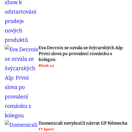
Eva Decroix se ozvala ze švýcarských Alp:
První slova po provalení románku s
kolegou
Blesk.cz
Domenicali nevyloučil návrat GP Německa
F1 Sport