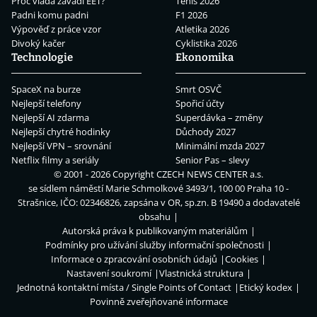
Proč vláda zavádí EET?
Tenis 2026
Padni komu padni
F1 2026
Výpověď z práce vzor
Atletika 2026
Divoký kačer
Cyklistika 2026
Technologie
Ekonomika
SpaceX na burze
Smrt OSVČ
Nejlepší telefony
Spořicí účty
Nejlepší AI zdarma
Superdávka – změny
Nejlepší chytré hodinky
Důchody 2027
Nejlepší VPN – srovnání
Minimální mzda 2027
Netflix filmy a seriály
Senior Pas – slevy
© 2001 - 2026 Copyright
CZECH NEWS CENTER a.s.
se sídlem náměstí Marie Schmolkové 3493/1, 100 00 Praha 10 -
Strašnice, IČO: 02346826, zapsána v OR, sp.zn. B 19490 a dodavatelé
obsahu
Autorská práva k publikovaným materiálům
Podmínky pro užívání služby informační společnosti
Informace o zpracování osobních údajů
Cookies
Nastavení soukromí
Vlastnická struktura
Jednotná kontaktní místa / Single Points of Contact
Etický kodex
Povinně zveřejňované informace