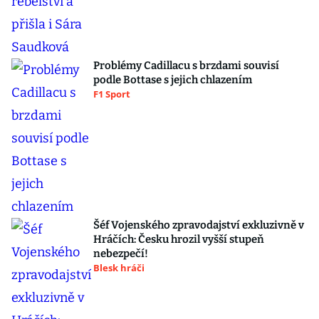
Problémy Cadillacu s brzdami souvisí
podle Bottase s jejich chlazením
F1 Sport
Šéf Vojenského zpravodajství exkluzivně v
Hráčích: Česku hrozil vyšší stupeň
nebezpečí!
Blesk hráči