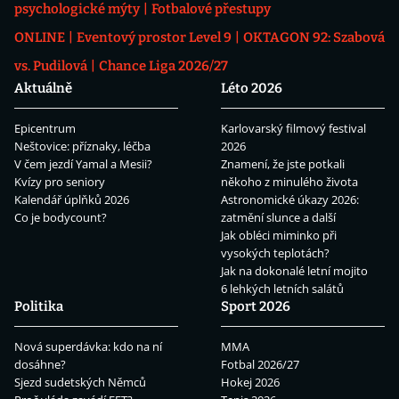
psychologické mýty
Fotbalové přestupy
ONLINE
Eventový prostor Level 9
OKTAGON 92: Szabová
vs. Pudilová
Chance Liga 2026/27
Aktuálně
Léto 2026
Epicentrum
Karlovarský filmový festival
Neštovice: příznaky, léčba
2026
V čem jezdí Yamal a Mesii?
Znamení, že jste potkali
Kvízy pro seniory
někoho z minulého života
Kalendář úplňků 2026
Astronomické úkazy 2026:
Co je bodycount?
zatmění slunce a další
Jak obléci miminko při
vysokých teplotách?
Jak na dokonalé letní mojito
6 lehkých letních salátů
Politika
Sport 2026
Nová superdávka: kdo na ní
MMA
dosáhne?
Fotbal 2026/27
Sjezd sudetských Němců
Hokej 2026