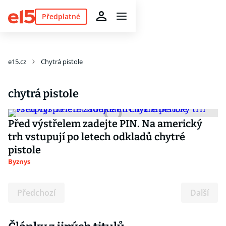
Předplatné
e15.cz
Chytrá pistole
chytrá pistole
Před výstřelem zadejte PIN. Na americký
trh vstupují po letech odkladů chytré
pistole
Byznys
Předchozí
Další