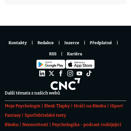
Kontakty
Redakce
Inzerce
Předplatné
RSS
Kariéra
Další témata z našich webů
Moje Psychologie
Blesk Tlapky
Hráči na Blesku
iSport
Fantasy
Spotřebitelské testy
Blesku
Nemovitosti
Psychologika - podcast rozbíjející