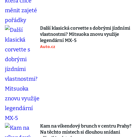
Další klasická corvette s dobrými jízdními
vlastnostmi? Mitsuoka znovu využije
legendární MX-5
Auto.cz
Kam na víkendový brunch v centru Prahy?
Na těchto místech si dlouhou snídani