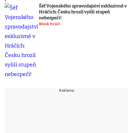
Šéf Vojenského zpravodajství exkluzivně v
Hráčích: Česku hrozil vyšší stupeň
nebezpečí!
Blesk hráči