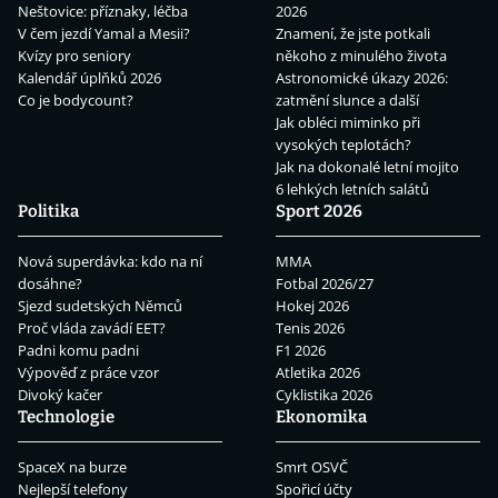
Neštovice: příznaky, léčba
2026
V čem jezdí Yamal a Mesii?
Znamení, že jste potkali
Kvízy pro seniory
někoho z minulého života
Kalendář úplňků 2026
Astronomické úkazy 2026:
Co je bodycount?
zatmění slunce a další
Jak obléci miminko při
vysokých teplotách?
Jak na dokonalé letní mojito
6 lehkých letních salátů
Politika
Sport 2026
Nová superdávka: kdo na ní
MMA
dosáhne?
Fotbal 2026/27
Sjezd sudetských Němců
Hokej 2026
Proč vláda zavádí EET?
Tenis 2026
Padni komu padni
F1 2026
Výpověď z práce vzor
Atletika 2026
Divoký kačer
Cyklistika 2026
Technologie
Ekonomika
SpaceX na burze
Smrt OSVČ
Nejlepší telefony
Spořicí účty