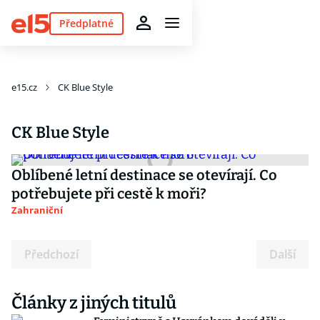
Předplatné
e15.cz
CK Blue Style
CK Blue Style
Oblíbené letní destinace se otevírají. Co
potřebujete při cestě k moři?
Zahraniční
Předchozí
Další
Články z jiných titulů