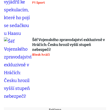
F1 Sport
Šéf Vojenského zpravodajství exkluzivně v
Hráčích: Česku hrozil vyšší stupeň
nebezpečí!
Blesk hráči