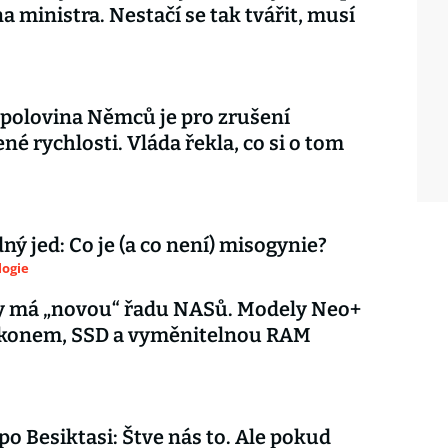
na ministra. Nestačí se tak tvářit, musí
 polovina Němců je pro zrušení
é rychlosti. Vláda řekla, co si o tom
ý jed: Co je (a co není) misogynie?
logie
y má „novou“ řadu NASů. Modely Neo+
výkonem, SSD a vyměnitelnou RAM
 po Besiktasi: Štve nás to. Ale pokud