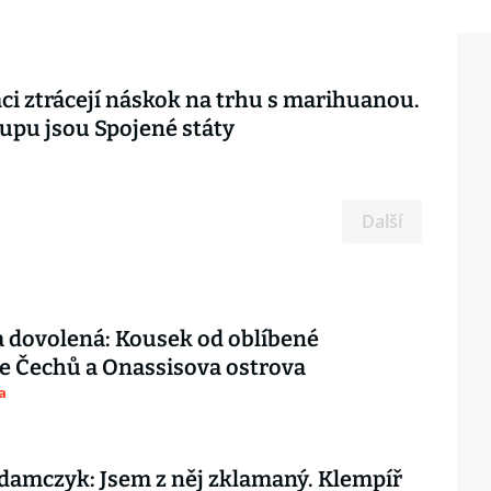
i ztrácejí náskok na trhu s marihuanou.
upu jsou Spojené státy
Další
 dovolená: Kousek od oblíbené
e Čechů a Onassisova ostrova
a
amczyk: Jsem z něj zklamaný. Klempíř