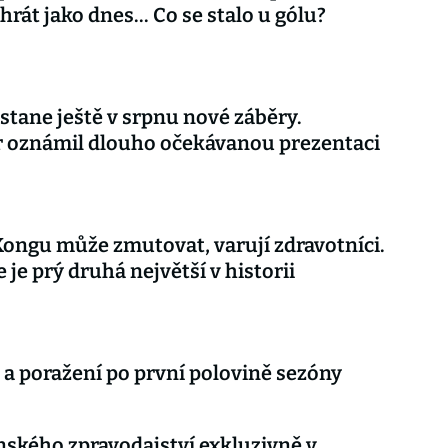
rát jako dnes... Co se stalo u gólu?
stane ještě v srpnu nové záběry.
r oznámil dlouho očekávanou prezentaci
Kongu může zmutovat, varují zdravotníci.
 je prý druhá největší v historii
 a poražení po první polovině sezóny
nského zpravodajství exkluzivně v