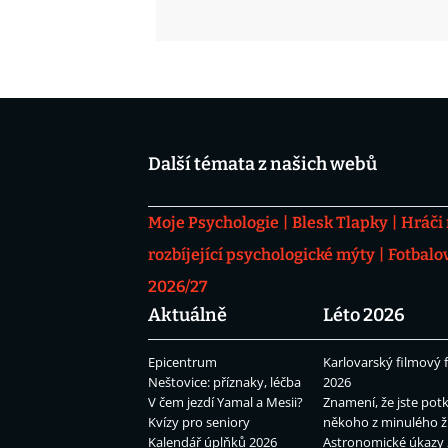
Další témata z našich webů
Moje Psychologie
Blesk Tlapky
Hráči
rozbíjející psychologické mýty
Fotbalo
2026/27
Aktuálně
Léto 2026
Epicentrum
Karlovarský filmový f
Neštovice: příznaky, léčba
2026
V čem jezdí Yamal a Mesii?
Znamení, že jste potk
Kvízy pro seniory
někoho z minulého ž
Kalendář úplňků 2026
Astronomické úkazy 