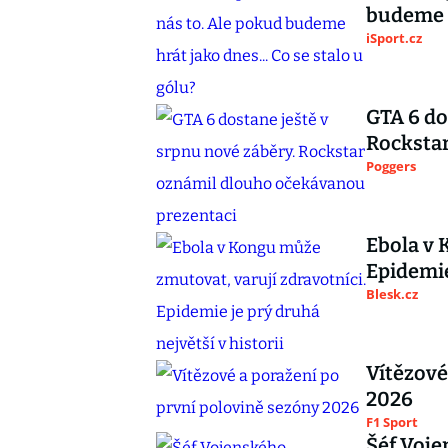
budeme h
iSport.cz
GTA 6 do
Rocksta
Poggers
Ebola v 
Epidemie
Blesk.cz
Vítězové
2026
F1 Sport
Šéf Voje