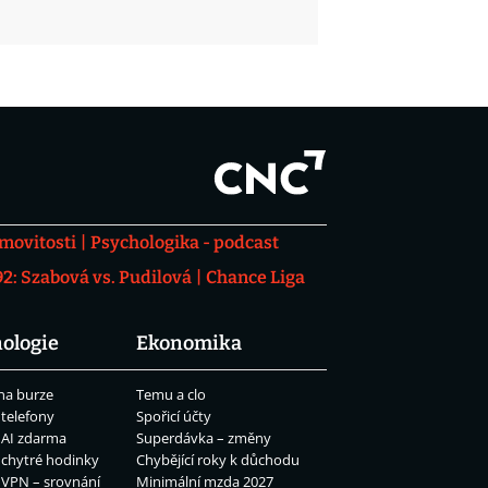
movitosti
Psychologika - podcast
: Szabová vs. Pudilová
Chance Liga
ologie
Ekonomika
na burze
Temu a clo
 telefony
Spořicí účty
 AI zdarma
Superdávka – změny
 chytré hodinky
Chybějící roky k důchodu
 VPN – srovnání
Minimální mzda 2027