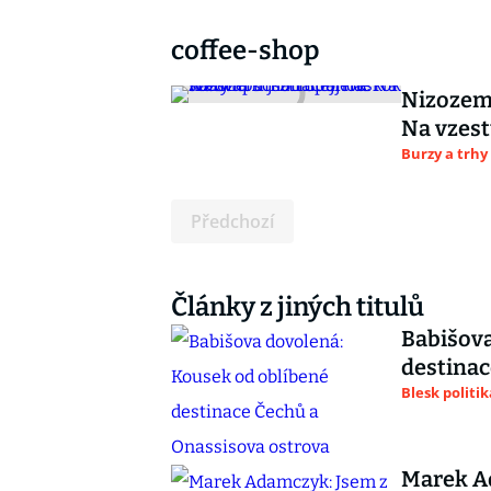
coffee-shop
Nizozemc
Na vzest
Burzy a trhy
Předchozí
Články z jiných titulů
Babišova
destinac
Blesk politik
Marek Ad