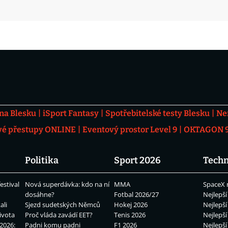
 na Blesku
iSport Fantasy
Spotřebitelské testy Blesku
Ne
vé přestupy ONLINE
Eventový prostor Level 9
OKTAGON 92
Politika
Sport 2026
Techn
estival
Nová superdávka: kdo na ní
MMA
SpaceX 
dosáhne?
Fotbal 2026/27
Nejlepší
ali
Sjezd sudetských Němců
Hokej 2026
Nejlepší
ivota
Proč vláda zavádí EET?
Tenis 2026
Nejlepší
2026:
Padni komu padni
F1 2026
Nejlepší