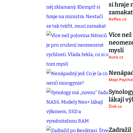
si hraje 
zamakat
Reflex.cz
Více než
neomezen
myslí
Auto.cz
Nenápadn
Moje Psycho
Synolog
lákají 
Živě.cz
Zadražil