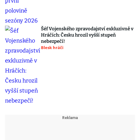
Šéf Vojenského zpravodajství exkluzivně v
Hráčích: Česku hrozil vyšší stupeň
nebezpečí!
Blesk hráči