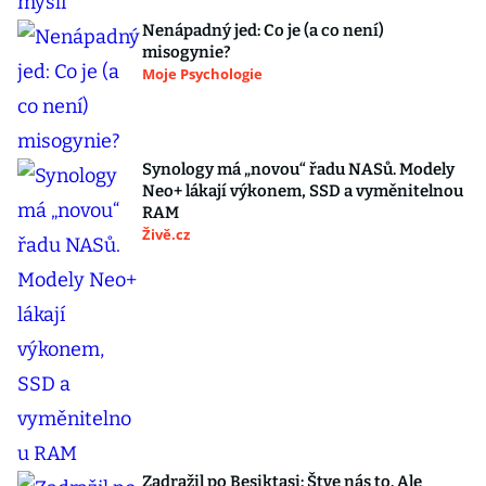
Nenápadný jed: Co je (a co není)
misogynie?
Moje Psychologie
Synology má „novou“ řadu NASů. Modely
Neo+ lákají výkonem, SSD a vyměnitelnou
RAM
Živě.cz
Zadražil po Besiktasi: Štve nás to. Ale