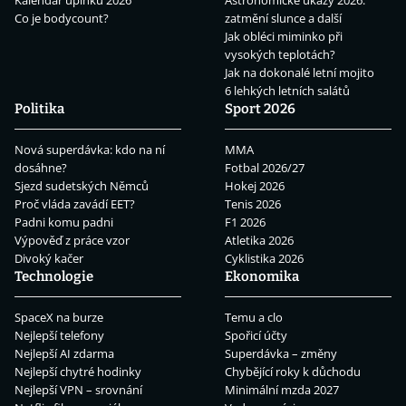
Kalendář úplňků 2026
Astronomické úkazy 2026:
Co je bodycount?
zatmění slunce a další
Jak obléci miminko při
vysokých teplotách?
Jak na dokonalé letní mojito
6 lehkých letních salátů
Politika
Sport 2026
Nová superdávka: kdo na ní
MMA
dosáhne?
Fotbal 2026/27
Sjezd sudetských Němců
Hokej 2026
Proč vláda zavádí EET?
Tenis 2026
Padni komu padni
F1 2026
Výpověď z práce vzor
Atletika 2026
Divoký kačer
Cyklistika 2026
Technologie
Ekonomika
SpaceX na burze
Temu a clo
Nejlepší telefony
Spořicí účty
Nejlepší AI zdarma
Superdávka – změny
Nejlepší chytré hodinky
Chybějící roky k důchodu
Nejlepší VPN – srovnání
Minimální mzda 2027