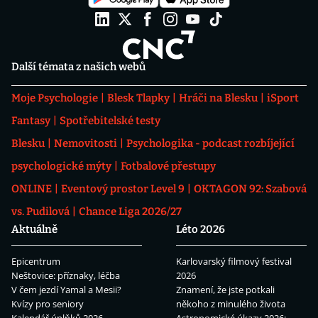
Další témata z našich webů
Moje Psychologie
Blesk Tlapky
Hráči na Blesku
iSport
Fantasy
Spotřebitelské testy
Blesku
Nemovitosti
Psychologika - podcast rozbíjející
psychologické mýty
Fotbalové přestupy
ONLINE
Eventový prostor Level 9
OKTAGON 92: Szabová
vs. Pudilová
Chance Liga 2026/27
Aktuálně
Léto 2026
Epicentrum
Karlovarský filmový festival
Neštovice: příznaky, léčba
2026
V čem jezdí Yamal a Mesii?
Znamení, že jste potkali
Kvízy pro seniory
někoho z minulého života