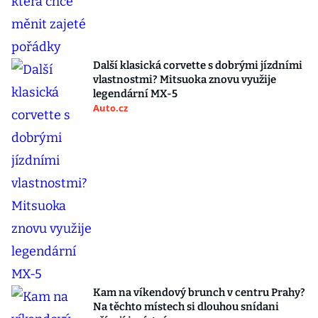
Další klasická corvette s dobrými jízdními
vlastnostmi? Mitsuoka znovu využije
legendární MX-5
Auto.cz
Kam na víkendový brunch v centru Prahy?
Na těchto místech si dlouhou snídani