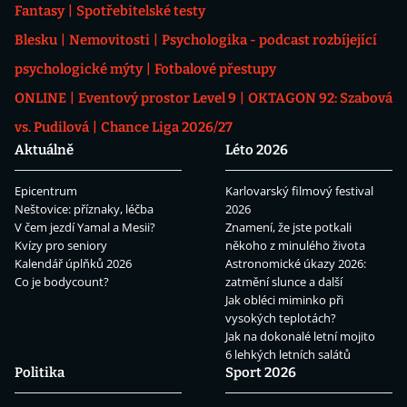
Fantasy
Spotřebitelské testy
Blesku
Nemovitosti
Psychologika - podcast rozbíjející
psychologické mýty
Fotbalové přestupy
ONLINE
Eventový prostor Level 9
OKTAGON 92: Szabová
vs. Pudilová
Chance Liga 2026/27
Aktuálně
Léto 2026
Epicentrum
Karlovarský filmový festival
Neštovice: příznaky, léčba
2026
V čem jezdí Yamal a Mesii?
Znamení, že jste potkali
Kvízy pro seniory
někoho z minulého života
Kalendář úplňků 2026
Astronomické úkazy 2026:
Co je bodycount?
zatmění slunce a další
Jak obléci miminko při
vysokých teplotách?
Jak na dokonalé letní mojito
6 lehkých letních salátů
Politika
Sport 2026