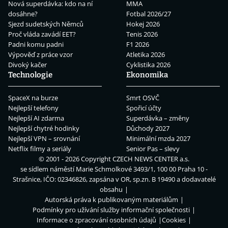
Nová superdávka: kdo na ní
MMA
dosáhne?
Fotbal 2026/27
Sjezd sudetských Němců
Hokej 2026
Proč vláda zavádí EET?
Tenis 2026
Padni komu padni
F1 2026
Výpověď z práce vzor
Atletika 2026
Divoký kačer
Cyklistika 2026
Technologie
Ekonomika
SpaceX na burze
Smrt OSVČ
Nejlepší telefony
Spořicí účty
Nejlepší AI zdarma
Superdávka – změny
Nejlepší chytré hodinky
Důchody 2027
Nejlepší VPN – srovnání
Minimální mzda 2027
Netflix filmy a seriály
Senior Pas – slevy
© 2001 - 2026 Copyright
CZECH NEWS CENTER a.s.
se sídlem náměstí Marie Schmolkové 3493/1, 100 00 Praha 10 -
Strašnice, IČO: 02346826, zapsána v OR, sp.zn. B 19490 a dodavatelé
obsahu
Autorská práva k publikovaným materiálům
Podmínky pro užívání služby informační společnosti
Informace o zpracování osobních údajů
Cookies