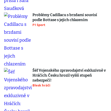
Problémy Cadillacu s brzdami souvisí
podle Bottase s jejich chlazením
F1 Sport
Šéf Vojenského zpravodajství exkluzivně v
Hráčích: Česku hrozil vyšší stupeň
nebezpečí!
Blesk hráči