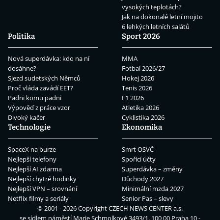
vysokých teplotách?
Jak na dokonalé letní mojito
6 lehkých letních salátů
Politika
Sport 2026
Nová superdávka: kdo na ní
MMA
dosáhne?
Fotbal 2026/27
Sjezd sudetských Němců
Hokej 2026
Proč vláda zavádí EET?
Tenis 2026
Padni komu padni
F1 2026
Výpověď z práce vzor
Atletika 2026
Divoký kačer
Cyklistika 2026
Technologie
Ekonomika
SpaceX na burze
Smrt OSVČ
Nejlepší telefony
Spořicí účty
Nejlepší AI zdarma
Superdávka – změny
Nejlepší chytré hodinky
Důchody 2027
Nejlepší VPN – srovnání
Minimální mzda 2027
Netflix filmy a seriály
Senior Pas – slevy
© 2001 - 2026 Copyright
CZECH NEWS CENTER a.s.
se sídlem náměstí Marie Schmolkové 3493/1, 100 00 Praha 10 -