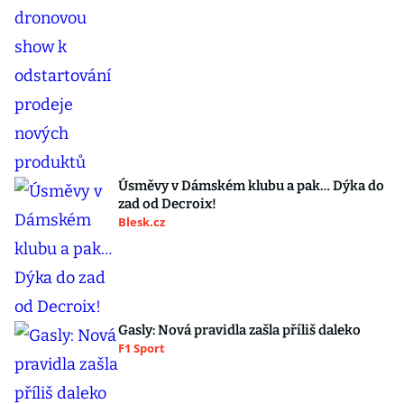
Úsměvy v Dámském klubu a pak… Dýka do
zad od Decroix!
Blesk.cz
Gasly: Nová pravidla zašla příliš daleko
F1 Sport