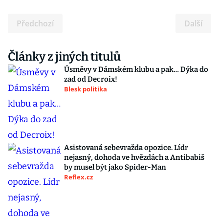
Předchozí
Další
Články z jiných titulů
Úsměvy v Dámském klubu a pak… Dýka do
zad od Decroix!
Blesk politika
Asistovaná sebevražda opozice. Lídr
nejasný, dohoda ve hvězdách a Antibabiš
by musel být jako Spider-Man
Reflex.cz