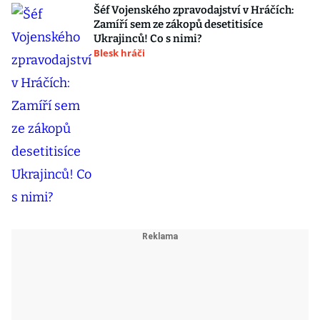
Šéf Vojenského zpravodajství v Hráčích:
Zamíří sem ze zákopů desetitisíce
Ukrajinců! Co s nimi?
Blesk hráči