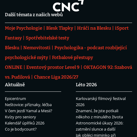
Další témata z našich webů
Moje Psychologie
Blesk Tlapky
Hráči na Blesku
iSport
Fantasy
Spotřebitelské testy
Blesku
Nemovitosti
Psychologika - podcast rozbíjející
psychologické mýty
Fotbalové přestupy
ONLINE
Eventový prostor Level 9
OKTAGON 92: Szabová
vs. Pudilová
Chance Liga 2026/27
Aktuálně
Léto 2026
Epicentrum
Karlovarský filmový festival
Neštovice: příznaky, léčba
2026
V čem jezdí Yamal a Mesii?
Znamení, že jste potkali
Kvízy pro seniory
někoho z minulého života
Kalendář úplňků 2026
Astronomické úkazy 2026:
Co je bodycount?
zatmění slunce a další
Jak obléci miminko při