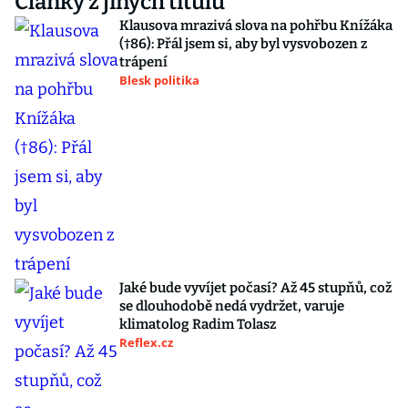
Články z jiných titulů
Klausova mrazivá slova na pohřbu Knížáka
(†86): Přál jsem si, aby byl vysvobozen z
trápení
Blesk politika
Jaké bude vyvíjet počasí? Až 45 stupňů, což
se dlouhodobě nedá vydržet, varuje
klimatolog Radim Tolasz
Reflex.cz