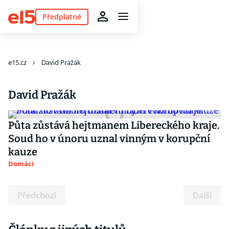
Předplatné
e15.cz
David Pražák
David Pražák
Půta zůstává hejtmanem Libereckého kraje.
Soud ho v únoru uznal vinným v korupční
kauze
Domácí
Předchozí
Další