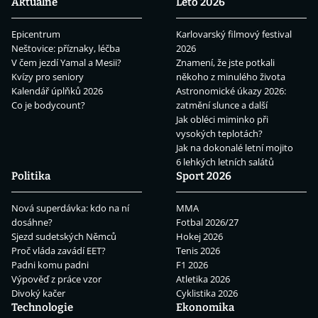
Aktuálně
Léto 2026
Epicentrum
Karlovarský filmový festival
Neštovice: příznaky, léčba
2026
V čem jezdí Yamal a Mesii?
Znamení, že jste potkali
Kvízy pro seniory
někoho z minulého života
Kalendář úplňků 2026
Astronomické úkazy 2026:
Co je bodycount?
zatmění slunce a další
Jak obléci miminko při
vysokých teplotách?
Jak na dokonalé letní mojito
6 lehkých letních salátů
Politika
Sport 2026
Nová superdávka: kdo na ní
MMA
dosáhne?
Fotbal 2026/27
Sjezd sudetských Němců
Hokej 2026
Proč vláda zavádí EET?
Tenis 2026
Padni komu padni
F1 2026
Výpověď z práce vzor
Atletika 2026
Divoký kačer
Cyklistika 2026
Technologie
Ekonomika