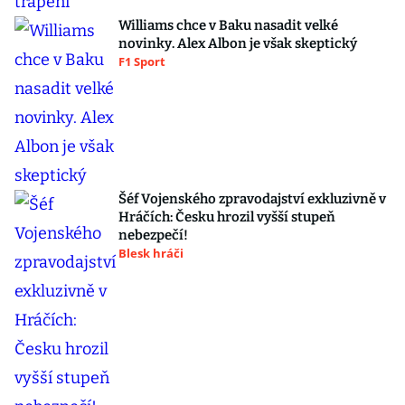
Williams chce v Baku nasadit velké
novinky. Alex Albon je však skeptický
F1 Sport
Šéf Vojenského zpravodajství exkluzivně v
Hráčích: Česku hrozil vyšší stupeň
nebezpečí!
Blesk hráči