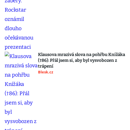
Klausova mrazivá slova na pohřbu Knížáka
(†86): Přál jsem si, aby byl vysvobozen z
trápení
Blesk.cz