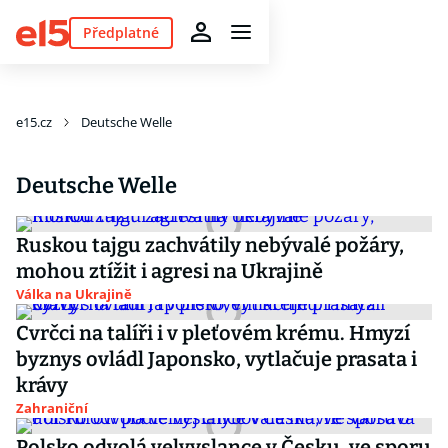
Předplatné
e15.cz
Deutsche Welle
Deutsche Welle
Ruskou tajgu zachvátily nebývalé požáry,
mohou ztížit i agresi na Ukrajině
Válka na Ukrajině
Cvrčci na talíři i v pleťovém krému. Hmyzí
byznys ovládl Japonsko, vytlačuje prasata i
krávy
Zahraniční
Polsko odvolá velvyslance v Česku, ve sporu