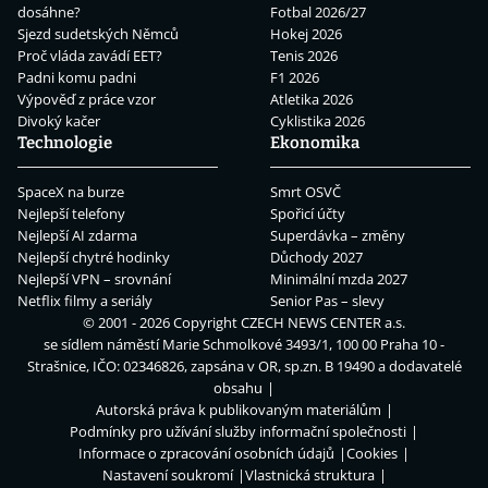
dosáhne?
Fotbal 2026/27
Sjezd sudetských Němců
Hokej 2026
Proč vláda zavádí EET?
Tenis 2026
Padni komu padni
F1 2026
Výpověď z práce vzor
Atletika 2026
Divoký kačer
Cyklistika 2026
Technologie
Ekonomika
SpaceX na burze
Smrt OSVČ
Nejlepší telefony
Spořicí účty
Nejlepší AI zdarma
Superdávka – změny
Nejlepší chytré hodinky
Důchody 2027
Nejlepší VPN – srovnání
Minimální mzda 2027
Netflix filmy a seriály
Senior Pas – slevy
© 2001 - 2026 Copyright
CZECH NEWS CENTER a.s.
se sídlem náměstí Marie Schmolkové 3493/1, 100 00 Praha 10 -
Strašnice, IČO: 02346826, zapsána v OR, sp.zn. B 19490 a dodavatelé
obsahu
Autorská práva k publikovaným materiálům
Podmínky pro užívání služby informační společnosti
Informace o zpracování osobních údajů
Cookies
Nastavení soukromí
Vlastnická struktura