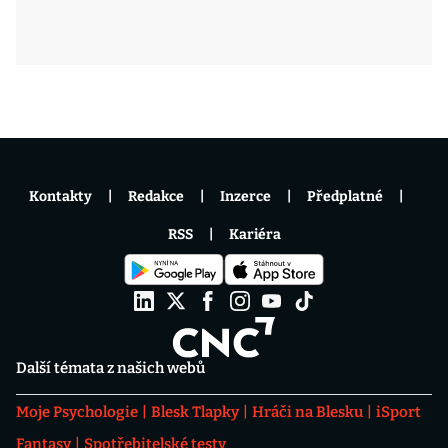
Kontakty
Redakce
Inzerce
Předplatné
RSS
Kariéra
Další témata z našich webů
Moje Psychologie
Blesk Tlapky
Hráči na Blesku
iSport
Fantasy
Spotřebitelské testy