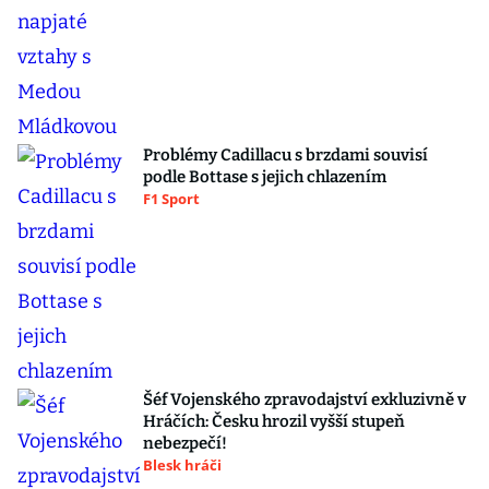
Problémy Cadillacu s brzdami souvisí
podle Bottase s jejich chlazením
F1 Sport
Šéf Vojenského zpravodajství exkluzivně v
Hráčích: Česku hrozil vyšší stupeň
nebezpečí!
Blesk hráči