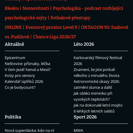
Blesku
Nemovitosti
Psychologika - podcast rozbíjející
psychologické mýty
Fotbalové přestupy
ONLINE
Eventový prostor Level 9
OKTAGON 92: Szabová
vs. Pudilová
Chance Liga 2026/27
Aktuálně
Léto 2026
Epicentrum
Karlovarský filmový festival
Neštovice: příznaky, léčba
2026
V čem jezdí Yamal a Mesii?
Znamení, že jste potkali
Kvízy pro seniory
někoho z minulého života
Kalendář úplňků 2026
Astronomické úkazy 2026:
Co je bodycount?
zatmění slunce a další
Jak obléci miminko při
vysokých teplotách?
Jak na dokonalé letní mojito
6 lehkých letních salátů
Politika
Sport 2026
Nová superdávka: kdo na ní
MMA