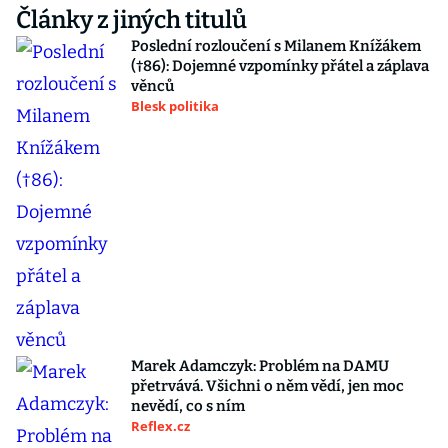
Články z jiných titulů
Poslední rozloučení s Milanem Knížákem
(†86): Dojemné vzpomínky přátel a záplava
věnců
Blesk politika
Marek Adamczyk: Problém na DAMU
přetrvává. Všichni o něm vědí, jen moc
nevědí, co s ním
Reflex.cz