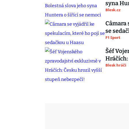
syna Hun
Blesk.cz
Câmara s
se seda
F1 Sport
Šéf Voje
Hráčích:
Blesk hráči