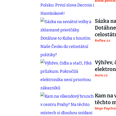
Blesk politik
Sázka na
Dotáhne
celostátn
Reflex.cz
Výhřev, 
elektron
Auto.cz
Kam na v
těchto m
Moje Psycho