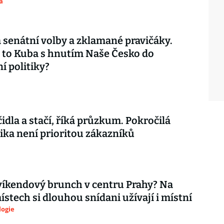
a
 senátní volby a zklamané pravičáky.
 to Kuba s hnutím Naše Česko do
í politiky?
čidla a stačí, říká průzkum. Pokročilá
ika není prioritou zákazníků
íkendový brunch v centru Prahy? Na
ístech si dlouhou snídani užívají i místní
logie