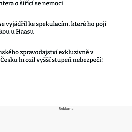
tera o šířící se nemoci
e vyjádřil ke spekulacím, které ho pojí
čkou u Haasu
nského zpravodajství exkluzivně v
 Česku hrozil vyšší stupeň nebezpečí!