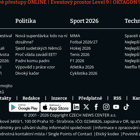
vé přestupy ONLINE
Eventový prostor Level 9
OKTAGON 92
Politika
Sport 2026
Techn
estival
Nová superdávka: kdo na ní
MMA
SpaceX 
dosáhne?
Fotbal 2026/27
Nejlepší
ali
Sjezd sudetských Němců
Hokej 2026
Nejlepší
ivota
Proč vláda zavádí EET?
Tenis 2026
Nejlepší
2026:
Padni komu padni
F1 2026
Nejlepší
í
Výpověď z práce vzor
Atletika 2026
Netflix f
i
Divoký kačer
Cyklistika 2026
 mojito
átů
takty
Redakce
Inzerce
Předplatné
RSS
Kar
© 2001 - 2026 Copyright
CZECH NEWS CENTER a.s.
ové 3493/1, 100 00 Praha 10 - Strašnice, IČO: 02346826, zapsána v OR, sp.z
dmínky pro užívání služby informační společnosti
Informace o zpracování
ednotná kontaktní místa / Single Points of Contact
Etický kodex
Povinně 