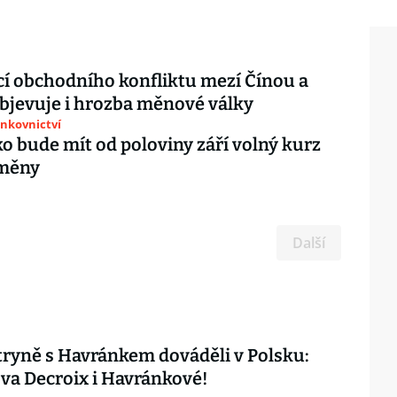
cí obchodního konfliktu mezí Čínou a
bjevuje i hrozba měnové války
ankovnictví
o bude mít od poloviny září volný kurz
měny
Další
ryně s Havránkem dováděli v Polsku:
ova Decroix i Havránkové!