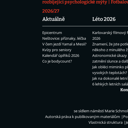
rozbíjející psychologické mýty
Fotbalo
2026/27
Aktuálně
Léto 2026
Epicentrum
Karlovarský filmový f
Neštovice: příznaky, léčba
2026
V čem jezdí Yamal a Mesii?
Znamení, že jste potk
Kvízy pro seniory
někoho z minulého ž
Kalendář úplňků 2026
Astronomické úkazy 
Co je bodycount?
zatmění slunce a dalš
Jak obléci miminko př
vysokých teplotách?
Jak na dokonalé letní
6 lehkých letních sal
Kon
se sídlem náměstí Marie Schmolk
Autorská práva k publikovaným materiálům
Po
Vlastnická struktura
J