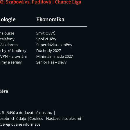
: Szabová vs. Pudilová
Chance Liga
ologie
Ekonomika
na burze
Smrt OSVČ
 telefony
Spořicí účty
 AI zdarma
Superdávka – změny
 chytré hodinky
Důchody 2027
 VPN – srovnání
Minimální mzda 2027
ilmy a seriály
Senior Pas – slevy
iéra
n. B 19490 a dodavatelé obsahu
 osobních údajů
Cookies
Nastavení soukromí
zveřejňované informace