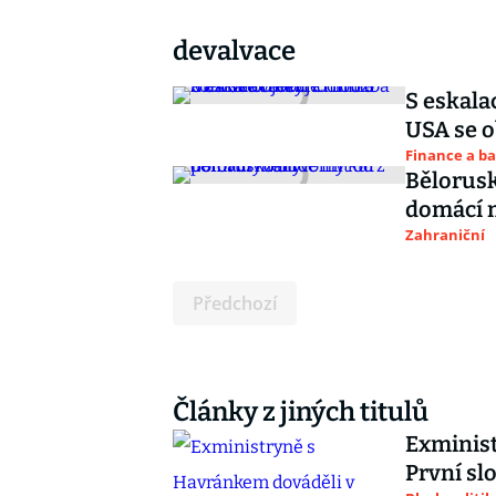
devalvace
S eskala
USA se o
Finance a b
Bělorusk
domácí 
Zahraniční
Předchozí
Články z jiných titulů
Exminist
První sl