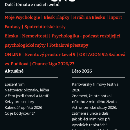
Další témata z našich webů
Moje Psychologie
Blesk Tlapky
Hráči na Blesku
iSport
Fantasy
Spotřebitelské testy
Blesku
Nemovitosti
Psychologika - podcast rozbíjející
psychologické mýty
Fotbalové přestupy
ONLINE
Eventový prostor Level 9
OKTAGON 92: Szabová
vs. Pudilová
Chance Liga 2026/27
Aktuálně
Léto 2026
Epicentrum
Karlovarský filmový festival
Neštovice: příznaky, léčba
2026
V čem jezdí Yamal a Mesii?
Znamení, že jste potkali
Kvízy pro seniory
někoho z minulého života
Kalendář úplňků 2026
Astronomické úkazy 2026:
Co je bodycount?
zatmění slunce a další
Jak obléci miminko při
vysokých teplotách?