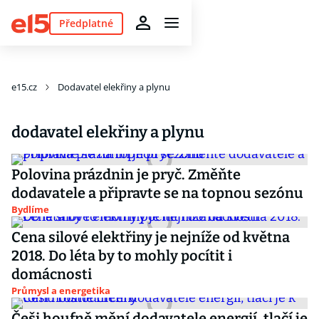
Předplatné
e15.cz
Dodavatel elekřiny a plynu
dodavatel elekřiny a plynu
Polovina prázdnin je pryč. Změňte
dodavatele a připravte se na topnou sezónu
Bydlíme
Cena silové elektřiny je nejníže od května
2018. Do léta by to mohly pocítit i
domácnosti
Průmysl a energetika
Češi houfně mění dodavatele energií, tlačí je