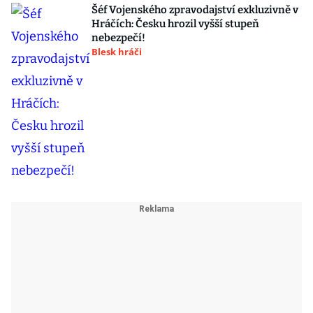
Šéf Vojenského zpravodajství exkluzivně v
Hráčích: Česku hrozil vyšší stupeň
nebezpečí!
Blesk hráči