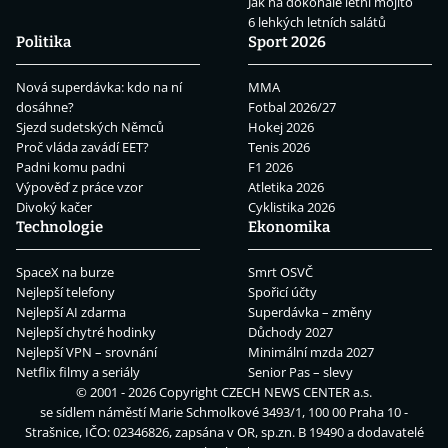
Jak na dokonalé letní mojito
6 lehkých letních salátů
Politika
Sport 2026
Nová superdávka: kdo na ní
MMA
dosáhne?
Fotbal 2026/27
Sjezd sudetských Němců
Hokej 2026
Proč vláda zavádí EET?
Tenis 2026
Padni komu padni
F1 2026
Výpověď z práce vzor
Atletika 2026
Divoký kačer
Cyklistika 2026
Technologie
Ekonomika
SpaceX na burze
Smrt OSVČ
Nejlepší telefony
Spořicí účty
Nejlepší AI zdarma
Superdávka – změny
Nejlepší chytré hodinky
Důchody 2027
Nejlepší VPN – srovnání
Minimální mzda 2027
Netflix filmy a seriály
Senior Pas – slevy
© 2001 - 2026 Copyright
CZECH NEWS CENTER a.s.
se sídlem náměstí Marie Schmolkové 3493/1, 100 00 Praha 10 -
Strašnice, IČO: 02346826, zapsána v OR, sp.zn. B 19490 a dodavatelé