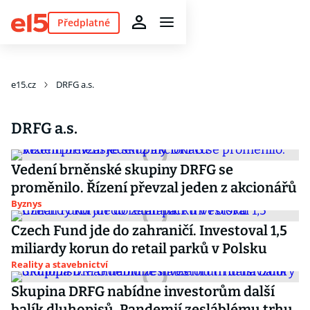
Předplatné
e15.cz
DRFG a.s.
DRFG a.s.
Vedení brněnské skupiny DRFG se
proměnilo. Řízení převzal jeden z akcionářů
Byznys
Czech Fund jde do zahraničí. Investoval 1,5
miliardy korun do retail parků v Polsku
Reality a stavebnictví
Skupina DRFG nabídne investorům další
balík dluhopisů. Pandemií zesláblému trhu