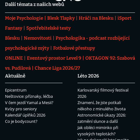
Další témata z našich webů
Moje Psychologie
Blesk Tlapky
Hráči na Blesku
iSport
Fantasy
Spotřebitelské testy
Blesku
Nemovitosti
Psychologika - podcast rozbíjející
psychologické mýty
Fotbalové přestupy
ONLINE
Eventový prostor Level 9
OKTAGON 92: Szabová
vs. Pudilová
Chance Liga 2026/27
Aktuálně
Léto 2026
Epicentrum
Karlovarský filmový festival
Neštovice: příznaky, léčba
2026
V čem jezdí Yamal a Mesii?
Znamení, že jste potkali
Kvízy pro seniory
někoho z minulého života
Kalendář úplňků 2026
Astronomické úkazy 2026:
Co je bodycount?
zatmění slunce a další
Jak obléci miminko při
vysokých teplotách?