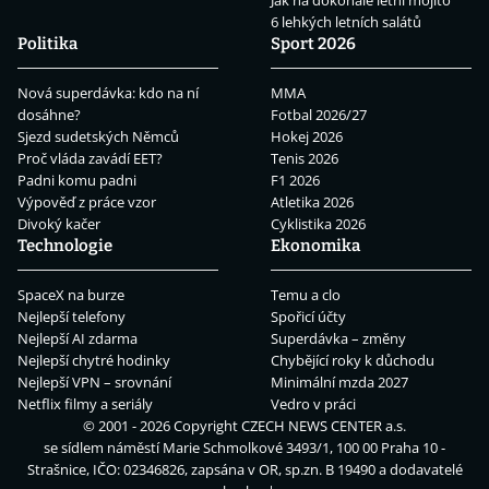
Jak na dokonalé letní mojito
6 lehkých letních salátů
Politika
Sport 2026
Nová superdávka: kdo na ní
MMA
dosáhne?
Fotbal 2026/27
Sjezd sudetských Němců
Hokej 2026
Proč vláda zavádí EET?
Tenis 2026
Padni komu padni
F1 2026
Výpověď z práce vzor
Atletika 2026
Divoký kačer
Cyklistika 2026
Technologie
Ekonomika
SpaceX na burze
Temu a clo
Nejlepší telefony
Spořicí účty
Nejlepší AI zdarma
Superdávka – změny
Nejlepší chytré hodinky
Chybějící roky k důchodu
Nejlepší VPN – srovnání
Minimální mzda 2027
Netflix filmy a seriály
Vedro v práci
© 2001 - 2026 Copyright
CZECH NEWS CENTER a.s.
se sídlem náměstí Marie Schmolkové 3493/1, 100 00 Praha 10 -
Strašnice, IČO: 02346826, zapsána v OR, sp.zn. B 19490 a dodavatelé