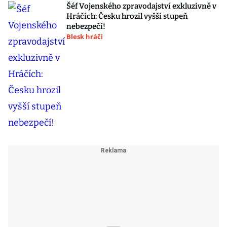
Šéf Vojenského zpravodajství exkluzivně v
Hráčích: Česku hrozil vyšší stupeň
nebezpečí!
Blesk hráči