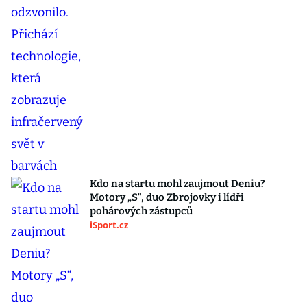
Kdo na startu mohl zaujmout Deniu?
Motory „S“, duo Zbrojovky i lídři
pohárových zástupců
iSport.cz