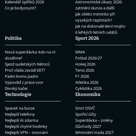
Kalendář úplňků 2026
Astronomické úkazy 2026:
Co je bodycount?
zatmění slunce a další
Jak obléci miminko při
vysokých teplotách?
Jak na dokonalé letní mojito
6 lehkých letních salátů
Politika
Sport 2026
Nová superdávka: kdo na ní
MMA
dosáhne?
Fotbal 2026/27
Sjezd sudetských Němců
Hokej 2026
Proč vláda zavádí EET?
Tenis 2026
Padni komu padni
F1 2026
Výpověď z práce vzor
Atletika 2026
Divoký kačer
Cyklistika 2026
Technologie
Ekonomika
SpaceX na burze
Smrt OSVČ
Nejlepší telefony
Spořicí účty
Nejlepší AI zdarma
Superdávka – změny
Nejlepší chytré hodinky
Důchody 2027
Nejlepší VPN – srovnání
Minimální mzda 2027