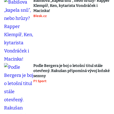
Babišova „kapela snů“, nebo hrůzy? Rapper
Klempíř, Ken, kytarista Vondráček i
Macinka!
Blesk.cz
Podle Bergera je boj o letošní titul stále
otevřený. Rakušan připomíná vývoj loňské
sezony
F1 Sport