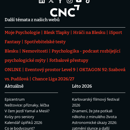
Další témata z našich webů
Moje Psychologie
Blesk Tlapky
Hráči na Blesku
iSport
Fantasy
Spotřebitelské testy
Blesku
Nemovitosti
Psychologika - podcast rozbíjející
psychologické mýty
Fotbalové přestupy
ONLINE
Eventový prostor Level 9
OKTAGON 92: Szabová
vs. Pudilová
Chance Liga 2026/27
Aktuálně
Léto 2026
Epicentrum
Karlovarský filmový festival
Neštovice: příznaky, léčba
2026
V čem jezdí Yamal a Mesii?
Znamení, že jste potkali
Kvízy pro seniory
někoho z minulého života
Kalendář úplňků 2026
Astronomické úkazy 2026:
Co je bodycount?
zatmění slunce a další