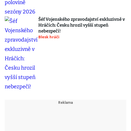
Šéf Vojenského zpravodajství exkluzivně v
Hráčích: Česku hrozil vyšší stupeň
nebezpečí!
Blesk hráči