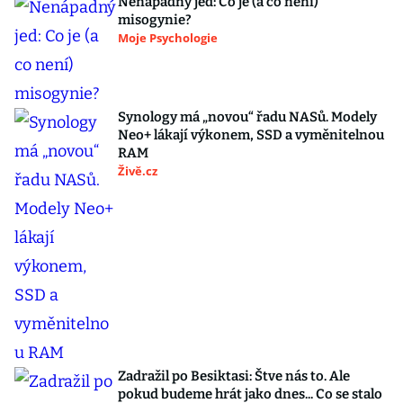
Nenápadný jed: Co je (a co není)
misogynie?
Moje Psychologie
Synology má „novou“ řadu NASů. Modely
Neo+ lákají výkonem, SSD a vyměnitelnou
RAM
Živě.cz
Zadražil po Besiktasi: Štve nás to. Ale
pokud budeme hrát jako dnes... Co se stalo