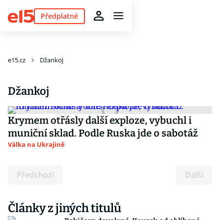
Předplatné
e15.cz
Džankoj
Džankoj
Krymem otřásly další exploze, vybuchl i
muniční sklad. Podle Ruska jde o sabotáž
Válka na Ukrajině
Předchozí
Další
Články z jiných titulů