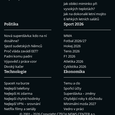
Jak obléci miminko při
vysokých teplotách?
Jak na dokonalé letní mojito
6 lehkých letních salátů
Politika
Sport 2026
Nová superdávka: kdo na ní
MMA
dosáhne?
Fotbal 2026/27
Sjezd sudetských Němců
Hokej 2026
Proč vláda zavádí EET?
Tenis 2026
Padni komu padni
F1 2026
Výpověď z práce vzor
Atletika 2026
Divoký kačer
Cyklistika 2026
Technologie
Ekonomika
SpaceX na burze
Temu a clo
Nejlepší telefony
Spořicí účty
Nejlepší AI zdarma
Superdávka – změny
Nejlepší chytré hodinky
Chybějící roky k důchodu
Nejlepší VPN – srovnání
Minimální mzda 2027
Netflix filmy a seriály
Vedro v práci
© 2001 - 2026 Copyright
CZECH NEWS CENTER a.s.