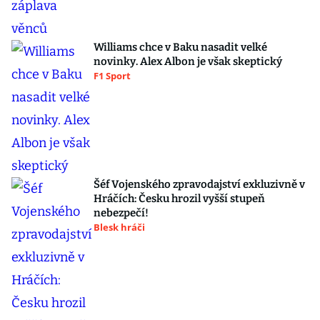
Williams chce v Baku nasadit velké
novinky. Alex Albon je však skeptický
F1 Sport
Šéf Vojenského zpravodajství exkluzivně v
Hráčích: Česku hrozil vyšší stupeň
nebezpečí!
Blesk hráči