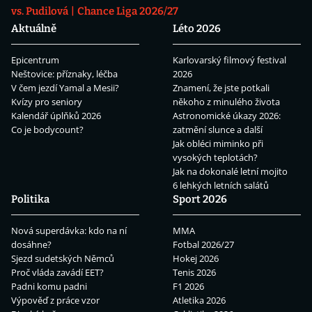
vs. Pudilová
Chance Liga 2026/27
Aktuálně
Léto 2026
Epicentrum
Karlovarský filmový festival
Neštovice: příznaky, léčba
2026
V čem jezdí Yamal a Mesii?
Znamení, že jste potkali
Kvízy pro seniory
někoho z minulého života
Kalendář úplňků 2026
Astronomické úkazy 2026:
Co je bodycount?
zatmění slunce a další
Jak obléci miminko při
vysokých teplotách?
Jak na dokonalé letní mojito
6 lehkých letních salátů
Politika
Sport 2026
Nová superdávka: kdo na ní
MMA
dosáhne?
Fotbal 2026/27
Sjezd sudetských Němců
Hokej 2026
Proč vláda zavádí EET?
Tenis 2026
Padni komu padni
F1 2026
Výpověď z práce vzor
Atletika 2026