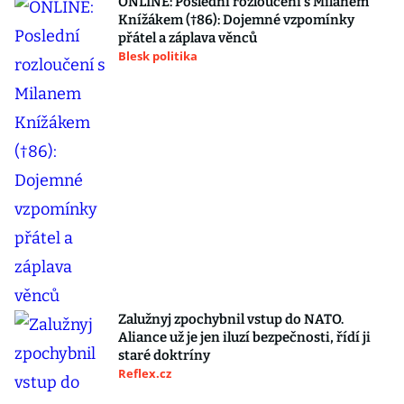
ONLINE: Poslední rozloučení s Milanem
Knížákem (†86): Dojemné vzpomínky
přátel a záplava věnců
Blesk politika
Zalužnyj zpochybnil vstup do NATO.
Aliance už je jen iluzí bezpečnosti, řídí ji
staré doktríny
Reflex.cz