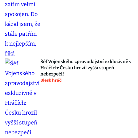
Šéf Vojenského zpravodajství exkluzivně v
Hráčích: Česku hrozil vyšší stupeň
nebezpečí!
Blesk hráči