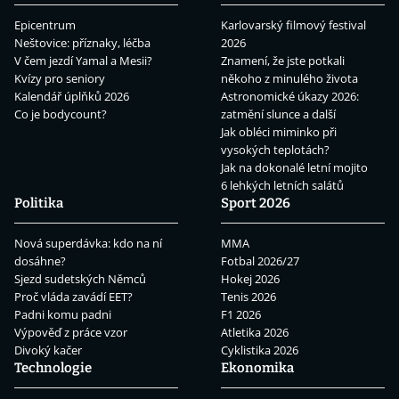
Epicentrum
Karlovarský filmový festival
Neštovice: příznaky, léčba
2026
V čem jezdí Yamal a Mesii?
Znamení, že jste potkali
Kvízy pro seniory
někoho z minulého života
Kalendář úplňků 2026
Astronomické úkazy 2026:
Co je bodycount?
zatmění slunce a další
Jak obléci miminko při
vysokých teplotách?
Jak na dokonalé letní mojito
6 lehkých letních salátů
Politika
Sport 2026
Nová superdávka: kdo na ní
MMA
dosáhne?
Fotbal 2026/27
Sjezd sudetských Němců
Hokej 2026
Proč vláda zavádí EET?
Tenis 2026
Padni komu padni
F1 2026
Výpověď z práce vzor
Atletika 2026
Divoký kačer
Cyklistika 2026
Technologie
Ekonomika