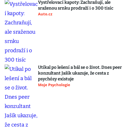
Vystřelovací kapoty: Zachraňují, ale
sraženou srnku prodraží i o 300 tisíc
Auto.cz
Utíkal po lešení a bál se o život. Dnes peer
konzultant Jašík ukazuje, že cesta z
psychózy existuje
Moje Psychologie