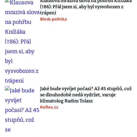
Klausova mrazivá slova na pohřbu Knížáka
(†86): Přál jsem si, aby byl vysvobozen z
trápení
Blesk politika
Jaké bude vyvíjet počasí? Až 45 stupňů, což
se dlouhodobě nedá vydržet, varuje
klimatolog Radim Tolasz
Reflex.cz