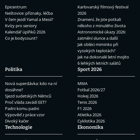
Epicentrum
Karlovarský filmový festival
Neštovice: příznaky, léčba
2026
V čem jezdí Yamal a Mesii?
Znamení, že jste potkali
Kvízy pro seniory
někoho z minulého života
Kalendář úplňků 2026
Astronomické úkazy 2026:
Co je bodycount?
zatmění slunce a další
Jak obléci miminko při
vysokých teplotách?
Jak na dokonalé letní mojito
6 lehkých letních salátů
Politika
Sport 2026
Nová superdávka: kdo na ní
MMA
dosáhne?
Fotbal 2026/27
Sjezd sudetských Němců
Hokej 2026
Proč vláda zavádí EET?
Tenis 2026
Padni komu padni
F1 2026
Výpověď z práce vzor
Atletika 2026
Divoký kačer
Cyklistika 2026
Technologie
Ekonomika