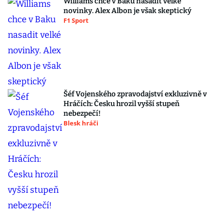
Williams chce v Baku nasadit velké
novinky. Alex Albon je však skeptický
F1 Sport
Šéf Vojenského zpravodajství exkluzivně v
Hráčích: Česku hrozil vyšší stupeň
nebezpečí!
Blesk hráči