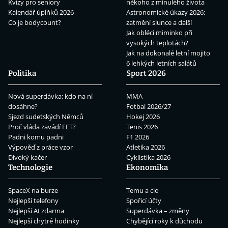
Kvízy pro seniory
někoho z minulého života
Kalendář úplňků 2026
Astronomické úkazy 2026:
Co je bodycount?
zatmění slunce a další
Jak obléci miminko při
vysokých teplotách?
Jak na dokonalé letní mojito
6 lehkých letních salátů
Politika
Sport 2026
Nová superdávka: kdo na ní
MMA
dosáhne?
Fotbal 2026/27
Sjezd sudetských Němců
Hokej 2026
Proč vláda zavádí EET?
Tenis 2026
Padni komu padni
F1 2026
Výpověď z práce vzor
Atletika 2026
Divoký kačer
Cyklistika 2026
Technologie
Ekonomika
SpaceX na burze
Temu a clo
Nejlepší telefony
Spořicí účty
Nejlepší AI zdarma
Superdávka – změny
Nejlepší chytré hodinky
Chybějící roky k důchodu