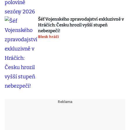
Šéf Vojenského zpravodajství exkluzivně v
Hráčích: Česku hrozil vyšší stupeň
nebezpečí!
Blesk hráči