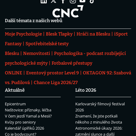
Další témata z našich webů
Moje Psychologie
Blesk Tlapky
Hráči na Blesku
iSport
Fantasy
Spotřebitelské testy
Blesku
Nemovitosti
Psychologika - podcast rozbíjející
psychologické mýty
Fotbalové přestupy
ONLINE
Eventový prostor Level 9
OKTAGON 92: Szabová
vs. Pudilová
Chance Liga 2026/27
Aktuálně
Léto 2026
Epicentrum
Karlovarský filmový festival
Neštovice: příznaky, léčba
2026
V čem jezdí Yamal a Mesii?
Znamení, že jste potkali
Kvízy pro seniory
někoho z minulého života
Kalendář úplňků 2026
Astronomické úkazy 2026:
Co je bodycount?
zatmění slunce a další