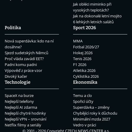
Jak obléci miminko při
vysokých teplotách?
Jak na dokonalé letní mojito
6 lehkých letních salátů
Politika
Sport 2026
Nová superdávka: kdo na ní
MMA
dosáhne?
Fotbal 2026/27
Sjezd sudetských Němců
Hokej 2026
Proč vláda zavádí EET?
Tenis 2026
Padni komu padni
F1 2026
Výpověď z práce vzor
Atletika 2026
Divoký kačer
Cyklistika 2026
Technologie
Ekonomika
SpaceX na burze
Temu a clo
Nejlepší telefony
Spořicí účty
Nejlepší AI zdarma
Superdávka – změny
Nejlepší chytré hodinky
Chybějící roky k důchodu
Nejlepší VPN – srovnání
Minimální mzda 2027
Netflix filmy a seriály
Vedro v práci
© 2001 - 2026 Copyright
CZECH NEWS CENTER a.s.