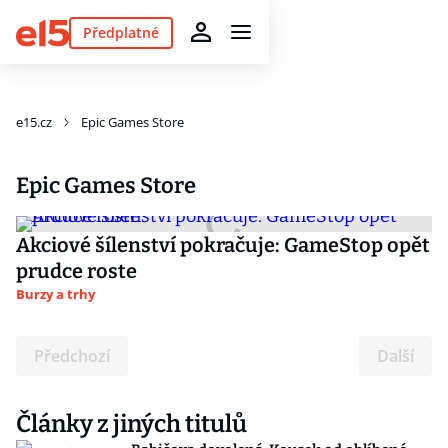
Předplatné
e15.cz
Epic Games Store
Epic Games Store
Akciové šílenství pokračuje: GameStop opět
prudce roste
Burzy a trhy
Předchozí
Další
Články z jiných titulů