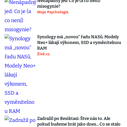
Nenápadný jed: Co je (a co není)
misogynie?
Moje Psychologie
Synology má „novou“ řadu NASů. Modely
Neo+ lákají výkonem, SSD a vyměnitelnou
RAM
Živě.cz
Zadražil po Besiktasi: Štve nás to. Ale
pokud budeme hrát jako dnes... Co se stalo