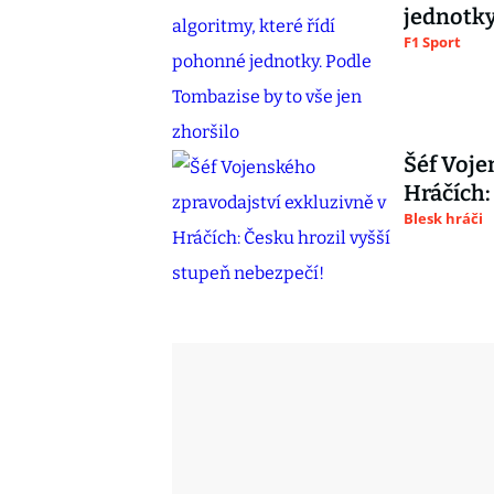
jednotky
F1 Sport
Šéf Voje
Hráčích:
Blesk hráči