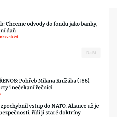
k: Chceme odvody do fondu jako banky,
tní daň
ankovnictví
Další
ENOS: Pohřeb Milana Knížáka (†86),
octy i nečekaní řečníci
a
 zpochybnil vstup do NATO. Aliance už je
 bezpečnosti, řídí ji staré doktríny