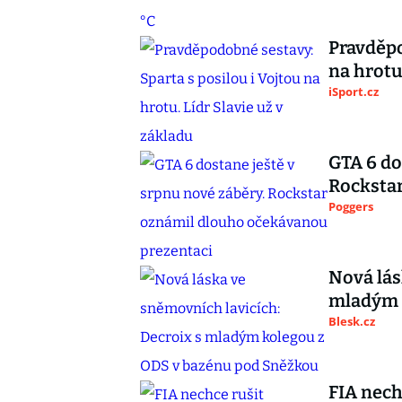
Pravděpo
na hrotu
iSport.cz
GTA 6 do
Rocksta
Poggers
Nová lás
mladým 
Blesk.cz
FIA nech