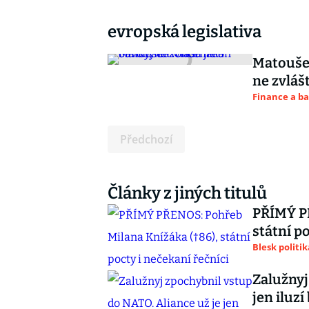
evropská legislativa
Matouše
ne zvláš
Finance a b
Předchozí
Články z jiných titulů
PŘÍMÝ PŘ
státní p
Blesk politik
Zalužnyj
jen iluzí