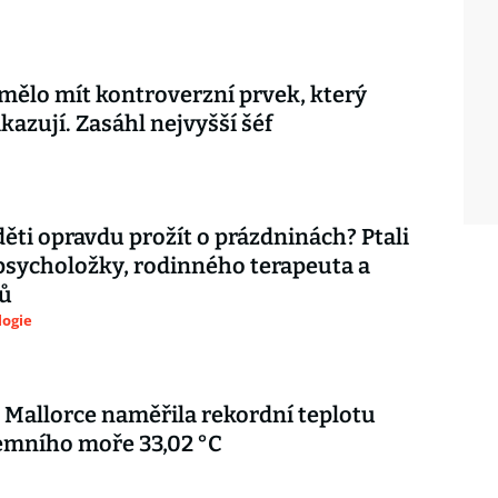
mělo mít kontroverzní prvek, který
kazují. Zasáhl nejvyšší šéf
děti opravdu prožít o prázdninách? Ptali
psycholožky, rodinného terapeuta a
ů
logie
 Mallorce naměřila rekordní teplotu
emního moře 33,02 °C