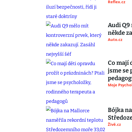
Reflex.cz
Audi Q9 
někde za
Auto.cz
Co mají 
jsme se 
pedagog
Moje Psycho
Bójka na
Středoz
Živě.cz