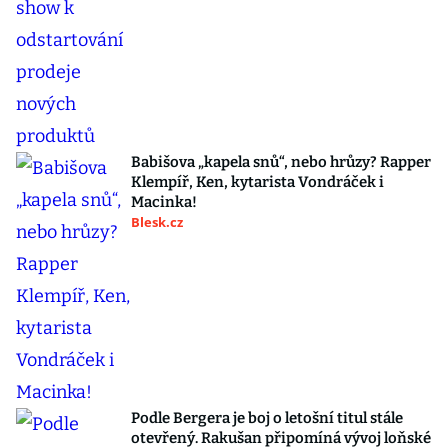
Babišova „kapela snů“, nebo hrůzy? Rapper
Klempíř, Ken, kytarista Vondráček i
Macinka!
Blesk.cz
Podle Bergera je boj o letošní titul stále
otevřený. Rakušan připomíná vývoj loňské