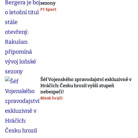
sezony
F1 Sport
Šéf Vojenského zpravodajství exkluzivně v
Hráčích: Česku hrozil vyšší stupeň
nebezpečí!
Blesk hráči