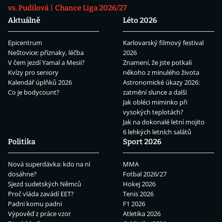
vs. Pudilová
Chance Liga 2026/27
Aktuálně
Léto 2026
Epicentrum
Karlovarský filmový festival
Neštovice: příznaky, léčba
2026
V čem jezdí Yamal a Mesii?
Znamení, že jste potkali
Kvízy pro seniory
někoho z minulého života
Kalendář úplňků 2026
Astronomické úkazy 2026:
Co je bodycount?
zatmění slunce a další
Jak obléci miminko při
vysokých teplotách?
Jak na dokonalé letní mojito
6 lehkých letních salátů
Politika
Sport 2026
Nová superdávka: kdo na ní
MMA
dosáhne?
Fotbal 2026/27
Sjezd sudetských Němců
Hokej 2026
Proč vláda zavádí EET?
Tenis 2026
Padni komu padni
F1 2026
Výpověď z práce vzor
Atletika 2026