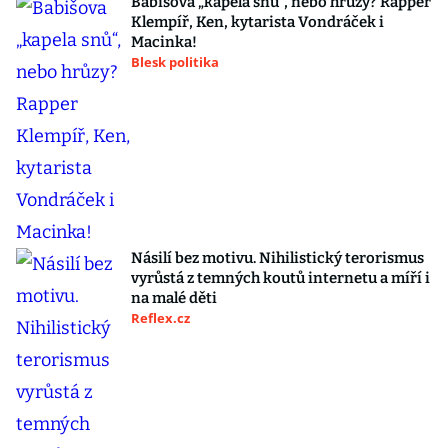
Babišova „kapela snů“, nebo hrůzy? Rapper
Klempíř, Ken, kytarista Vondráček i
Macinka!
Blesk politika
Násilí bez motivu. Nihilistický terorismus
vyrůstá z temných koutů internetu a míří i
na malé děti
Reflex.cz