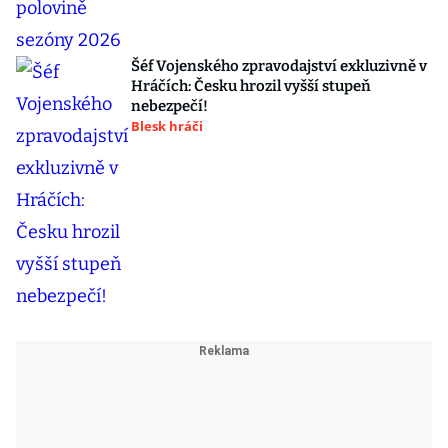
Šéf Vojenského zpravodajství exkluzivně v
Hráčích: Česku hrozil vyšší stupeň
nebezpečí!
Blesk hráči