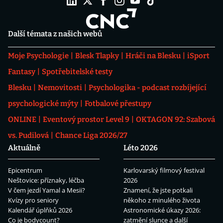
Další témata z našich webů
Moje Psychologie
Blesk Tlapky
Hráči na Blesku
iSport
Fantasy
Spotřebitelské testy
Blesku
Nemovitosti
Psychologika - podcast rozbíjející
psychologické mýty
Fotbalové přestupy
ONLINE
Eventový prostor Level 9
OKTAGON 92: Szabová
vs. Pudilová
Chance Liga 2026/27
Aktuálně
Léto 2026
Epicentrum
Karlovarský filmový festival
Neštovice: příznaky, léčba
2026
V čem jezdí Yamal a Mesii?
Znamení, že jste potkali
Kvízy pro seniory
někoho z minulého života
Kalendář úplňků 2026
Astronomické úkazy 2026:
Co je bodycount?
zatmění slunce a další