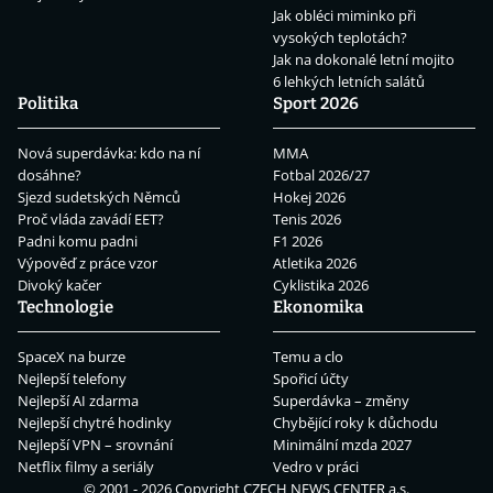
Jak obléci miminko při
vysokých teplotách?
Jak na dokonalé letní mojito
6 lehkých letních salátů
Politika
Sport 2026
Nová superdávka: kdo na ní
MMA
dosáhne?
Fotbal 2026/27
Sjezd sudetských Němců
Hokej 2026
Proč vláda zavádí EET?
Tenis 2026
Padni komu padni
F1 2026
Výpověď z práce vzor
Atletika 2026
Divoký kačer
Cyklistika 2026
Technologie
Ekonomika
SpaceX na burze
Temu a clo
Nejlepší telefony
Spořicí účty
Nejlepší AI zdarma
Superdávka – změny
Nejlepší chytré hodinky
Chybějící roky k důchodu
Nejlepší VPN – srovnání
Minimální mzda 2027
Netflix filmy a seriály
Vedro v práci
© 2001 - 2026 Copyright
CZECH NEWS CENTER a.s.