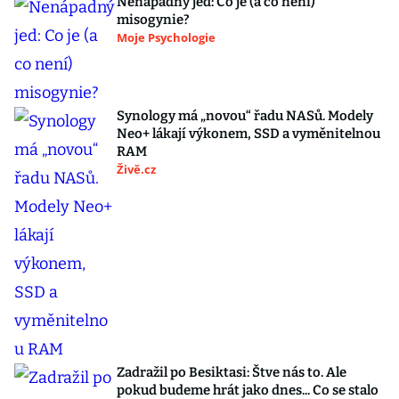
Nenápadný jed: Co je (a co není)
misogynie?
Moje Psychologie
Synology má „novou“ řadu NASů. Modely
Neo+ lákají výkonem, SSD a vyměnitelnou
RAM
Živě.cz
Zadražil po Besiktasi: Štve nás to. Ale
pokud budeme hrát jako dnes... Co se stalo