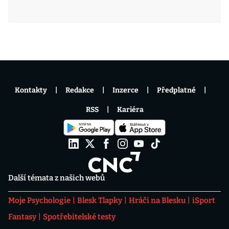
Kontakty
Redakce
Inzerce
Předplatné
RSS
Kariéra
Další témata z našich webů
Moje Psychologie
Blesk Tlapky
Hráči na Blesku
iSport
Fantasy
Spotřebitelské testy