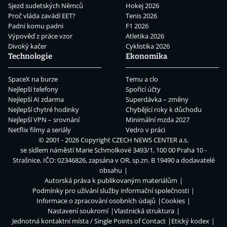
Sjezd sudetských Němců
Hokej 2026
Proč vláda zavádí EET?
Tenis 2026
Padni komu padni
F1 2026
Výpověď z práce vzor
Atletika 2026
Divoký kačer
Cyklistika 2026
Technologie
Ekonomika
SpaceX na burze
Temu a clo
Nejlepší telefony
Spořicí účty
Nejlepší AI zdarma
Superdávka – změny
Nejlepší chytré hodinky
Chybějící roky k důchodu
Nejlepší VPN – srovnání
Minimální mzda 2027
Netflix filmy a seriály
Vedro v práci
© 2001 - 2026 Copyright
CZECH NEWS CENTER a.s.
se sídlem náměstí Marie Schmolkové 3493/1, 100 00 Praha 10 -
Strašnice, IČO: 02346826, zapsána v OR, sp.zn. B 19490 a dodavatelé
obsahu
Autorská práva k publikovaným materiálům
Podmínky pro užívání služby informační společnosti
Informace o zpracování osobních údajů
Cookies
Nastavení soukromí
Vlastnická struktura
Jednotná kontaktní místa / Single Points of Contact
Etický kodex