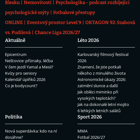
Blesku
Nemovitosti
Psychologika - podcast rozbíjející
psychologické mýty
Fotbalové přestupy
ONLINE
Eventový prostor Level 9
OKTAGON 92: Szabová
vs. Pudilová
Chance Liga 2026/27
Aktuálně
Léto 2026
Epicentrum
Karlovarský filmový festival
Neštovice: příznaky, léčba
2026
V čem jezdí Yamal a Mesii?
Znamení, že jste potkali
Kvízy pro seniory
někoho z minulého života
Kalendář úplňků 2026
Astronomické úkazy 2026:
Co je bodycount?
zatmění slunce a další
Jak obléci miminko při
vysokých teplotách?
Jak na dokonalé letní mojito
6 lehkých letních salátů
Politika
Sport 2026
Nová superdávka: kdo na ní
MMA
dosáhne?
Fotbal 2026/27