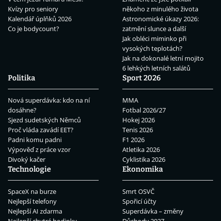
Kvízy pro seniory
někoho z minulého života
Kalendář úplňků 2026
Astronomické úkazy 2026:
Co je bodycount?
zatmění slunce a další
Jak obléci miminko při
vysokých teplotách?
Jak na dokonalé letní mojito
6 lehkých letních salátů
Politika
Sport 2026
Nová superdávka: kdo na ní
MMA
dosáhne?
Fotbal 2026/27
Sjezd sudetských Němců
Hokej 2026
Proč vláda zavádí EET?
Tenis 2026
Padni komu padni
F1 2026
Výpověď z práce vzor
Atletika 2026
Divoký kačer
Cyklistika 2026
Technologie
Ekonomika
SpaceX na burze
Smrt OSVČ
Nejlepší telefony
Spořicí účty
Nejlepší AI zdarma
Superdávka – změny