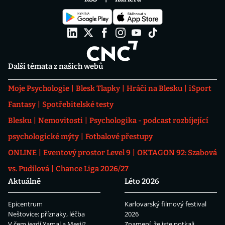
Další témata z našich webů
Moje Psychologie
Blesk Tlapky
Hráči na Blesku
iSport
Fantasy
Spotřebitelské testy
Blesku
Nemovitosti
Psychologika - podcast rozbíjející
psychologické mýty
Fotbalové přestupy
ONLINE
Eventový prostor Level 9
OKTAGON 92: Szabová
vs. Pudilová
Chance Liga 2026/27
Aktuálně
Léto 2026
Epicentrum
Karlovarský filmový festival
Neštovice: příznaky, léčba
2026
V čem jezdí Yamal a Mesii?
Znamení, že jste potkali