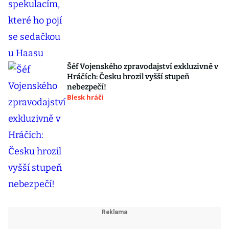
Šéf Vojenského zpravodajství exkluzivně v
Hráčích: Česku hrozil vyšší stupeň
nebezpečí!
Blesk hráči