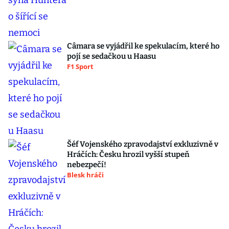
Câmara se vyjádřil ke spekulacím, které ho
pojí se sedačkou u Haasu
F1 Sport
Šéf Vojenského zpravodajství exkluzivně v
Hráčích: Česku hrozil vyšší stupeň
nebezpečí!
Blesk hráči