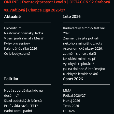
ONLINE
Eventový prostor Level 9
OKTAGON 92: Szabová
vs. Pudilová
Chance Liga 2026/27
Aktuálně
Léto 2026
Epicentrum
Karlovarský filmový festival
Neštovice: příznaky, léčba
2026
V čem jezdí Yamal a Mesii?
Znamení, že jste potkali
Kvízy pro seniory
někoho z minulého života
Kalendář úplňků 2026
Astronomické úkazy 2026:
Co je bodycount?
zatmění slunce a další
Jak obléci miminko při
vysokých teplotách?
Jak na dokonalé letní mojito
6 lehkých letních salátů
Politika
Sport 2026
Nová superdávka: kdo na ní
MMA
dosáhne?
Fotbal 2026/27
Sjezd sudetských Němců
Hokej 2026
Proč vláda zavádí EET?
Tenis 2026
Padni komu padni
F1 2026