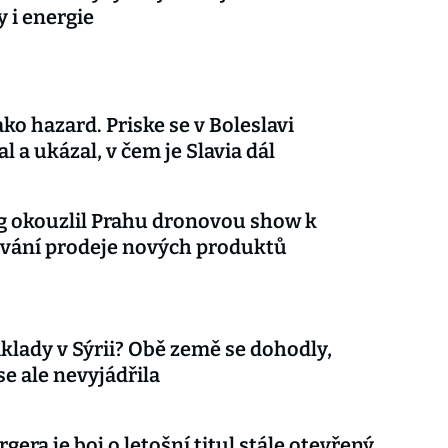
y i energie
ko hazard. Priske se v Boleslavi
l a ukázal, v čem je Slavia dál
 okouzlil Prahu dronovou show k
vání prodeje nových produktů
klady v Sýrii? Obě země se dohodly,
e ale nevyjádřila
gera je boj o letošní titul stále otevřený.