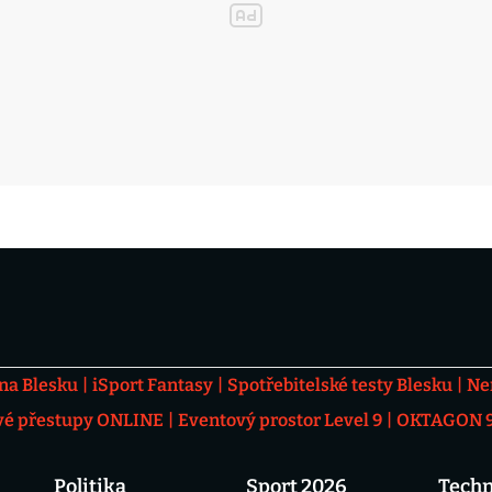
 na Blesku
iSport Fantasy
Spotřebitelské testy Blesku
Ne
vé přestupy ONLINE
Eventový prostor Level 9
OKTAGON 92
Politika
Sport 2026
Techn