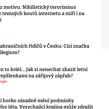
ez motivu. Nihilistický terorismus
z temných koutů internetu a míří i na
i
ahraničních řidičů v Česku: Cizí značka
vilegium?
 to krátí... Jak si nenechat zkazit letní
myšlenkami na zářijový zápřah?
logie
í horko zásadně mění podmínky
ho léta. Vysychající krajina může zdražit