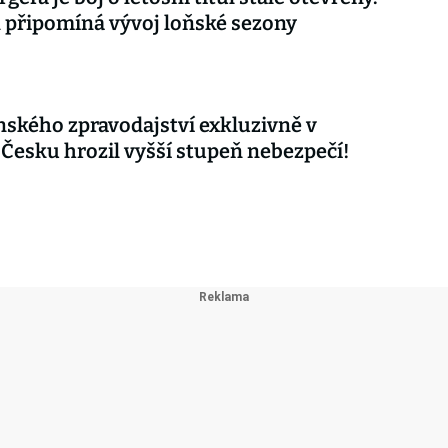
připomíná vývoj loňské sezony
nského zpravodajství exkluzivně v
 Česku hrozil vyšší stupeň nebezpečí!