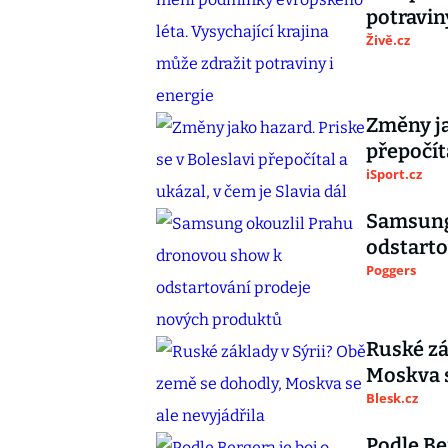
potravin
Živě.cz
Změny ja
přepočíta
iSport.cz
Samsung
odstarto
Poggers
Ruské zá
Moskva s
Blesk.cz
Podle Ber