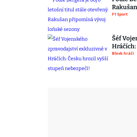
Rakušan 
F1 Sport
Šéf Voje
Hráčích:
Blesk hráči