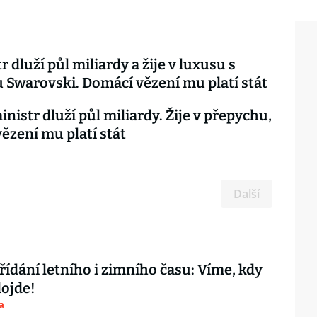
 dluží půl miliardy a žije v luxusu s
 Swarovski. Domácí vězení mu platí stát
inistr dluží půl miliardy. Žije v přepychu,
ězení mu platí stát
Další
řídání letního i zimního času: Víme, kdy
ojde!
a