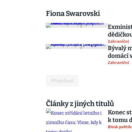
Fiona Swarovski
Exministr
dědičkou
Zahraniční
Bývalý m
domácí v
Zahraniční
Předchozí
Články z jiných titulů
Konec st
k tomu d
Blesk politik