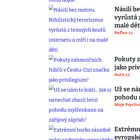
Násilí b
vyrůstá 
malé dět
Reflex.cz
Pokuty z
jako pri
Auto.cz
Už se nám
pohodu 
Moje Psycho
Extrémn
evropské