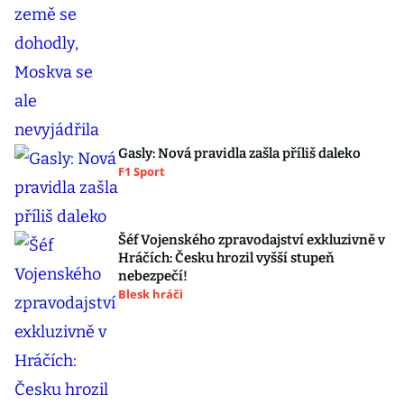
Gasly: Nová pravidla zašla příliš daleko
F1 Sport
Šéf Vojenského zpravodajství exkluzivně v
Hráčích: Česku hrozil vyšší stupeň
nebezpečí!
Blesk hráči