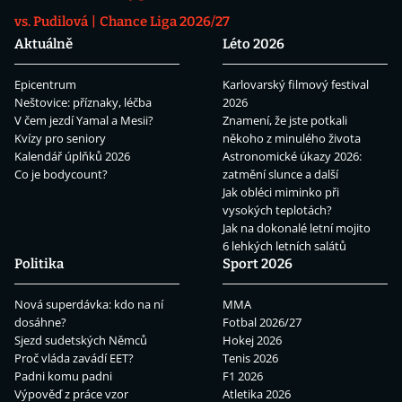
vs. Pudilová
Chance Liga 2026/27
Aktuálně
Léto 2026
Epicentrum
Karlovarský filmový festival
Neštovice: příznaky, léčba
2026
V čem jezdí Yamal a Mesii?
Znamení, že jste potkali
Kvízy pro seniory
někoho z minulého života
Kalendář úplňků 2026
Astronomické úkazy 2026:
Co je bodycount?
zatmění slunce a další
Jak obléci miminko při
vysokých teplotách?
Jak na dokonalé letní mojito
6 lehkých letních salátů
Politika
Sport 2026
Nová superdávka: kdo na ní
MMA
dosáhne?
Fotbal 2026/27
Sjezd sudetských Němců
Hokej 2026
Proč vláda zavádí EET?
Tenis 2026
Padni komu padni
F1 2026
Výpověď z práce vzor
Atletika 2026