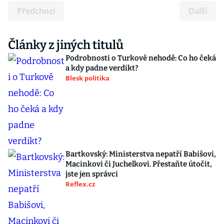
Předchozí
Další
Články z jiných titulů
Podrobnosti o Turkově nehodě: Co ho čeká
a kdy padne verdikt?
Blesk politika
Bartkovský: Ministerstva nepatří Babišovi,
Macinkovi či Juchelkovi. Přestaňte útočit,
jste jen správci
Reflex.cz