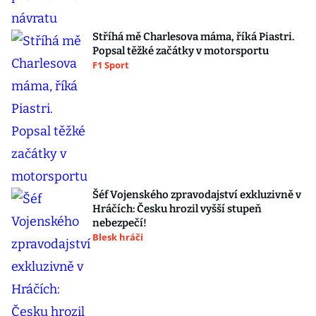
Stříhá mě Charlesova máma, říká Piastri.
Popsal těžké začátky v motorsportu
F1 Sport
Šéf Vojenského zpravodajství exkluzivně v
Hráčích: Česku hrozil vyšší stupeň
nebezpečí!
Blesk hráči