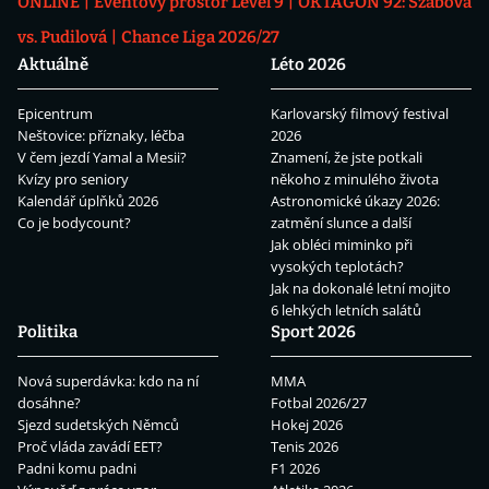
ONLINE
Eventový prostor Level 9
OKTAGON 92: Szabová
vs. Pudilová
Chance Liga 2026/27
Aktuálně
Léto 2026
Epicentrum
Karlovarský filmový festival
Neštovice: příznaky, léčba
2026
V čem jezdí Yamal a Mesii?
Znamení, že jste potkali
Kvízy pro seniory
někoho z minulého života
Kalendář úplňků 2026
Astronomické úkazy 2026:
Co je bodycount?
zatmění slunce a další
Jak obléci miminko při
vysokých teplotách?
Jak na dokonalé letní mojito
6 lehkých letních salátů
Politika
Sport 2026
Nová superdávka: kdo na ní
MMA
dosáhne?
Fotbal 2026/27
Sjezd sudetských Němců
Hokej 2026
Proč vláda zavádí EET?
Tenis 2026
Padni komu padni
F1 2026